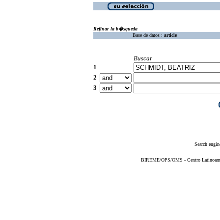
Refinar la b�squeda
Base de datos :
article
Buscar
1
2
3
Search engin
BIREME/OPS/OMS - Centro Latinoameric