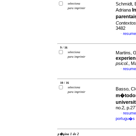
Schmidt, B
selecciona
para imprimir
I
Adriana
parentai
Contextos
3482
resume
·
9 / 16
selecciona
Martins, G
para imprimir
experien
psicol.
, M
resume
·
10 / 16
selecciona
Basso, Cl
para imprimir
m�todos
universi
no.2, p.2
resume
·
portugu�s
p�gina 1 de 2