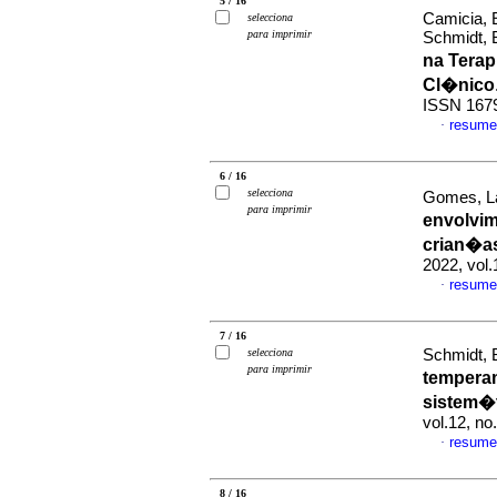
5 / 16
Camicia, 
selecciona
para imprimir
Schmidt, 
na Terap
Cl�nico
ISSN 167
resume
·
6 / 16
selecciona
Gomes, La
para imprimir
envolvim
crian�as
2022, vol.
resume
·
7 / 16
selecciona
Schmidt, B
para imprimir
tempera
sistem�t
vol.12, n
resume
·
8 / 16