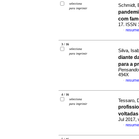
selecciona
Schmidt, B
para imprimir
pandemi
com fam
17. ISSN 
resume
·
3 / 16
selecciona
Silva, Isa
para imprimir
diante d
para a p
Pensando
494X
resume
·
4 / 16
selecciona
Tessaro, 
para imprimir
profissi
voltadas
Jul 2017, 
resume
·