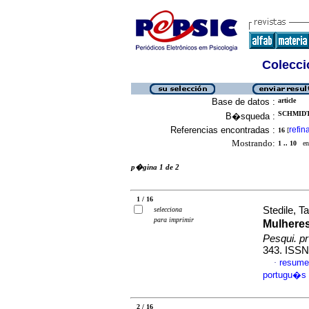
Colecció
Base de datos :
article
SCHMIDT,
B�squeda :
Referencias encontradas :
refin
16
[
Mostrando:
1 .. 10
en 
p�gina 1 de 2
1 / 16
Stedile, T
selecciona
para imprimir
Mulheres
Pesqui. p
343. ISSN
resume
·
portugu�s
2 / 16