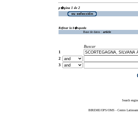
p�gina 1 de 2
Refinar la b�squeda
Base de datos :
article
Buscar
1
2
3
Search engin
BIREME/OPS/OMS - Centro Latinoameric