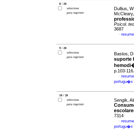
8 / 20
Dullius, W
selecciona
para imprimir
McCleary
professi
Psicol. teo
3687
resume
·
9 / 20
selecciona
Bastos, D
para imprimir
suporte 
hemodi�
p.103-116
resume
·
portugu�s
10 / 20
Sengik, A
selecciona
para imprimir
Consumo
escolare
7314
resume
·
portugu�s