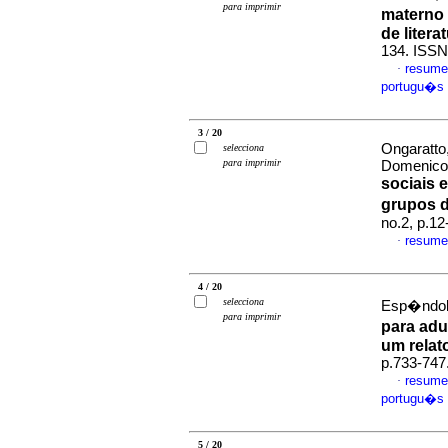
para imprimir
materno 
de litera
134. ISSN
resume
·
portugu�s
3 / 20
Ongaratto,
selecciona
para imprimir
Domenico 
sociais 
grupos 
no.2, p.1
resume
·
4 / 20
selecciona
Esp�ndola
para imprimir
para adu
um relat
p.733-747
resume
·
portugu�s
5 / 20