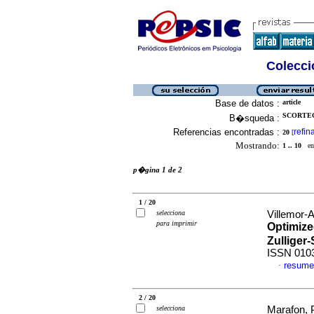
Colecció
Base de datos :
article
SCORTEG
B�squeda :
Referencias encontradas :
refin
20
[
Mostrando:
1 .. 10
en 
p�gina 1 de 2
1 / 20
selecciona
Villemor-A
para imprimir
Optimize
Zulliger
ISSN 010
resume
·
2 / 20
selecciona
Marafon, 