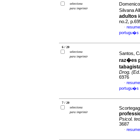
Domenico-
selecciona
para imprimir
Silvana A
adultos 
no.2, p.6
resume
·
portugu�s
6 / 20
selecciona
Santos, C
para imprimir
raz�es p
tabagist
Drog. (Ed.
6976
resume
·
portugu�s
7 / 20
selecciona
Scortegagn
para imprimir
professi
Psicol. teo
3687
resume
·