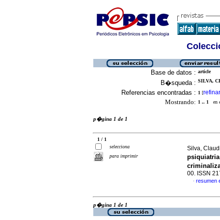
Colecció
Base de datos :
article
SILVA, C
B�squeda :
Referencias encontradas :
refina
1
[
Mostrando:
1 .. 1
en el
p�gina 1 de 1
1 / 1
selecciona
Silva, Claud
para imprimir
psiquiatri
criminali
00. ISSN 2
resumen 
·
p�gina 1 de 1