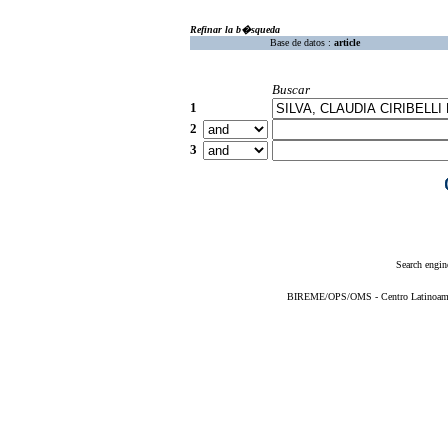
Refinar la b�squeda
Base de datos :
article
Buscar
1
2
3
Search engin
BIREME/OPS/OMS - Centro Latinoameric