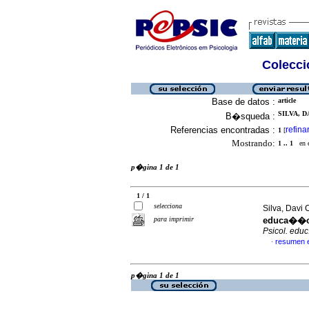
Colecció
Base de datos :
article
SILVA, 
B�squeda :
Referencias encontradas :
refina
1
[
Mostrando:
1 .. 1
en el
p�gina 1 de 1
1 / 1
selecciona
Silva, Davi
para imprimir
educa��
Psicol. educ
resumen 
·
p�gina 1 de 1