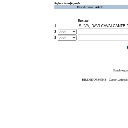
Refinar la b�squeda
Base de datos :
article
Buscar
1
2
3
Search engin
BIREME/OPS/OMS - Centro Latinoameric