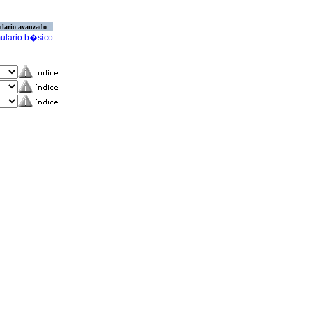
lario avanzado
ulario b�sico