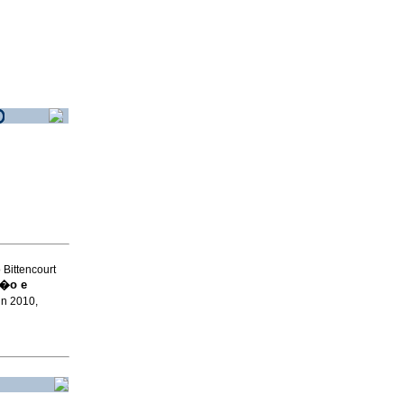
 Bittencourt
�o e
un 2010,