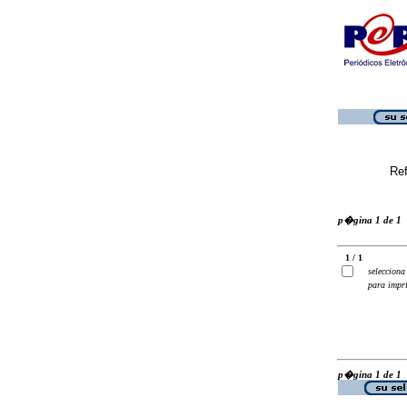
Ref
p�gina 1 de 1
1 / 1
selecciona
para impr
p�gina 1 de 1