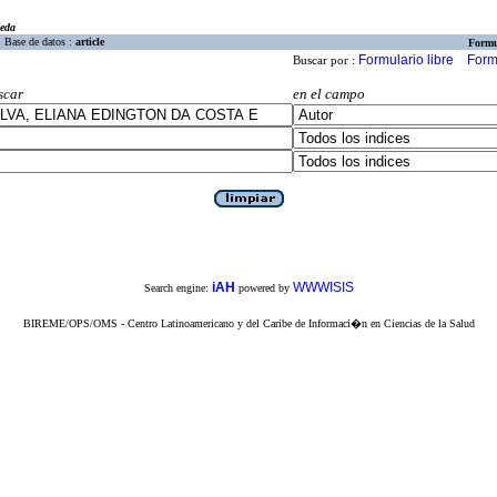
eda
Base de datos :
article
Formu
Formulario libre
Form
Buscar por :
scar
en el campo
iAH
WWWISIS
Search engine:
powered by
BIREME/OPS/OMS - Centro Latinoamericano y del Caribe de Informaci�n en Ciencias de la Salud