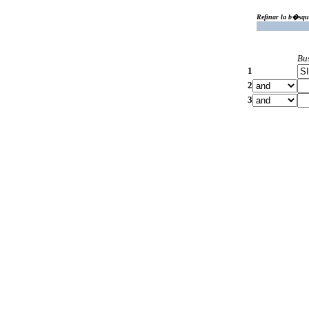
Refinar la b�squ
Bu
1
2
3