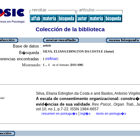
Colección de la biblioteca
Base de datos :
article
SILVA, ELIANA EDINGTON DA COSTA E [Autor]
B�squeda :
erencias encontradas :
refinar
1
[
]
Mostrando:
1 .. 1
en el formato [
ISO 690
]
Silva, Eliana Edington da Costa e and Bastos, Antonio Virgilio
imir
A escala de consentimento organizacional
:
constru�
evid�ncias de sua validade
.
Rev. Psicol., Organ. Trab.
, J
vol.10, no.1, p.7-22. ISSN 1984-6657
|
resumen en portugu�s
ingl�s
texto en portugu�s
·
·