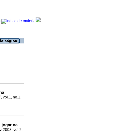
na
, vol.1, no.1,
 jogar na
z 2008, vol.2,