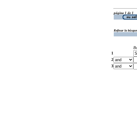
página 1 de 1
Refinar la búsqu
B
1
2
3