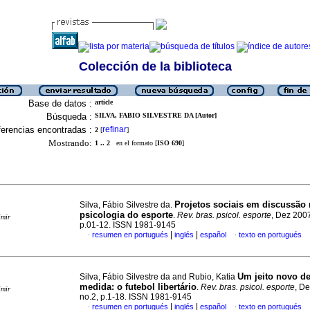
Colección de la biblioteca
Base de datos :
article
Búsqueda :
SILVA, FABIO SILVESTRE DA [Autor]
erencias encontradas :
refinar
2
[
]
Mostrando:
1 .. 2
en el formato [
ISO 690
]
Projetos sociais em discussão 
Silva, Fábio Silvestre da.
psicologia do esporte
.
Rev. bras. psicol. esporte
, Dez 2007
imir
p.01-12. ISSN 1981-9145
|
|
resumen en portugués
inglés
español
texto en portugués
·
·
Um jeito novo de
Silva, Fábio Silvestre da and Rubio, Katia
medida
:
o futebol libertário
.
Rev. bras. psicol. esporte
, De
imir
no.2, p.1-18. ISSN 1981-9145
|
|
resumen en portugués
inglés
español
texto en portugués
·
·