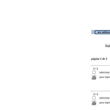
Ref
página 1 de 1
1 / 2
selecciona
para impr
2 / 2
selecciona
para impr