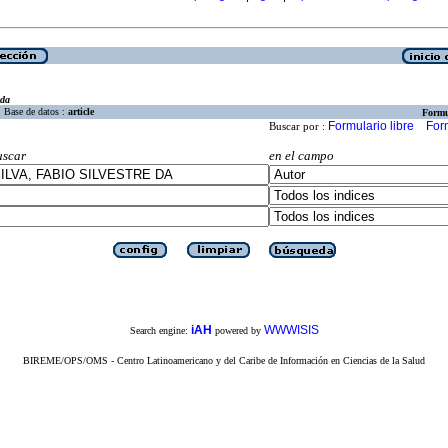
eda
Base de datos :
article
Formu
Formulario libre
For
Buscar por :
uscar
en el campo
iAH
WWWISIS
Search engine:
powered by
BIREME/OPS/OMS - Centro Latinoamericano y del Caribe de Información en Ciencias de la Salud