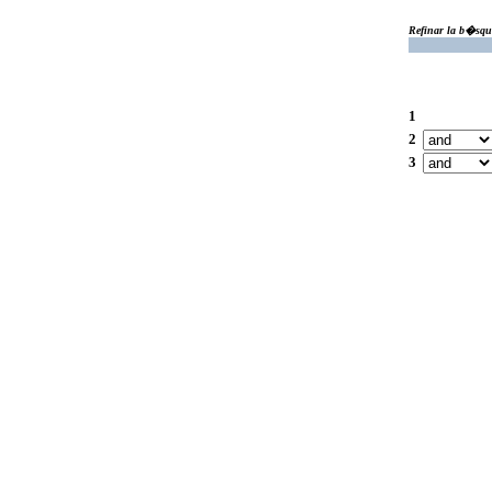
Refinar la b�squ
1
2
3