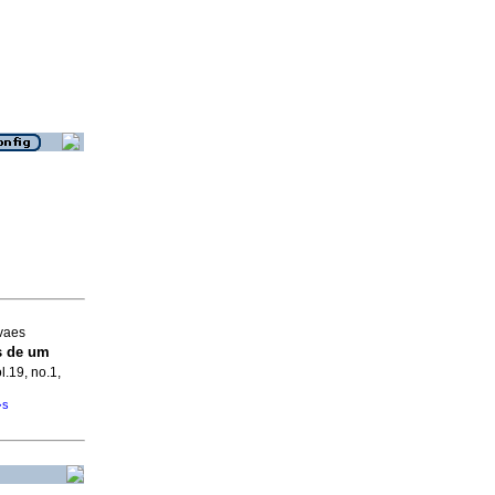
vaes
s de um
l.19, no.1,
�s