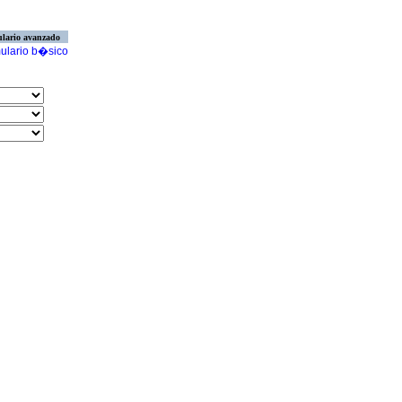
lario avanzado
ulario b�sico