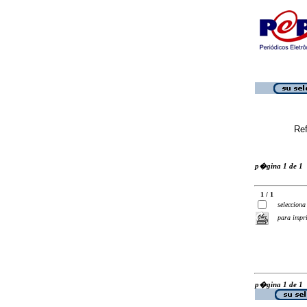
Ref
p�gina 1 de 1
1 / 1
selecciona
para impr
p�gina 1 de 1