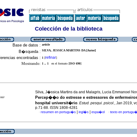
Colección de la biblioteca
Base de datos :
article
SILVA, JESSICA MARTINS DA [Autor]
B�squeda :
erencias encontradas :
refinar
1
[
]
Mostrando:
1 .. 1
en el formato [
ISO 690
]
Silva, J�ssica Martins da and Malagris, Lucia Emmanoel No
Percep��o do estresse e estressores de enfermeiro
imir
hospital universit�rio
.
Estud. pesqui. psicol.
, Jan 2019, vo
p.71-88. ISSN 1808-4281
|
|
resumen en portugu�s
ingl�s
espa�ol
texto en portugu
·
·