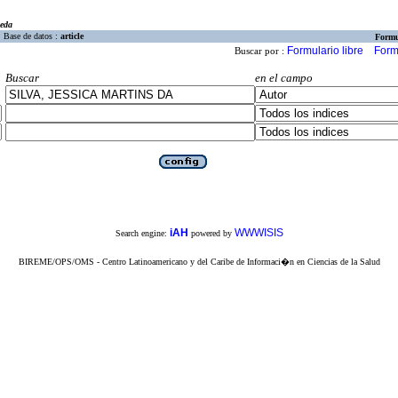
eda
Base de datos :
article
Formu
Formulario libre
Form
Buscar por :
Buscar
en el campo
iAH
WWWISIS
Search engine:
powered by
BIREME/OPS/OMS - Centro Latinoamericano y del Caribe de Informaci�n en Ciencias de la Salud