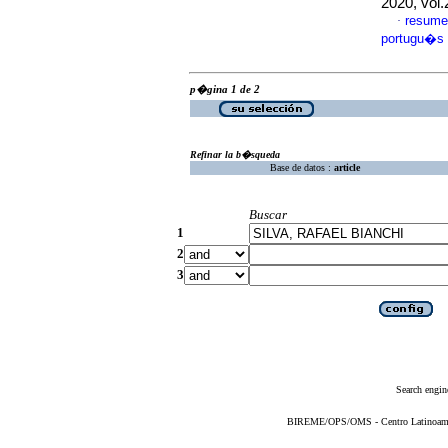
2020, vol
resume
·
portugu�s
p�gina 1 de 2
Refinar la b�squeda
Base de datos :
article
Buscar
1
2
3
Search engin
BIREME/OPS/OMS - Centro Latinoameric