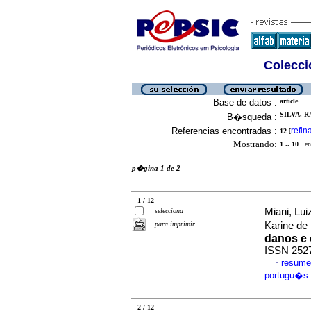
Colecció
Base de datos :
article
SILVA, R
B�squeda :
Referencias encontradas :
refin
12
[
Mostrando:
1 .. 10
en 
p�gina 1 de 2
1 / 12
Miani, Lui
selecciona
para imprimir
Karine de
danos e
ISSN 252
resume
·
portugu�s
2 / 12