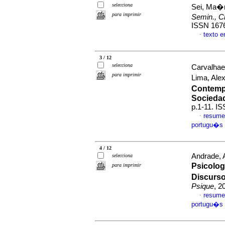
selecciona
Sei, Ma�r
para imprimir
Semin., C
ISSN 167
texto 
·
3 / 12
selecciona
Carvalhae
para imprimir
Lima, Ale
Contempo
Sociedad
p.1-11. I
resume
·
portugu�s
4 / 12
Andrade, A
selecciona
Psicolog
para imprimir
Discurso
Psique
, 2
resume
·
portugu�s