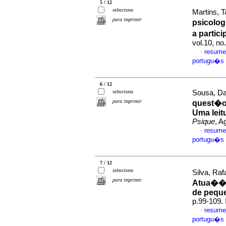
5 / 12
selecciona
Martins, 
para imprimir
psicolo
a partic
vol.10, n
resume
·
portugu�s
6 / 12
selecciona
Sousa, Da
para imprimir
quest�o
Uma leit
Psique
, A
resume
·
portugu�s
7 / 12
selecciona
Silva, Raf
para imprimir
Atua��o
de pequ
p.99-109.
resume
·
portugu�s