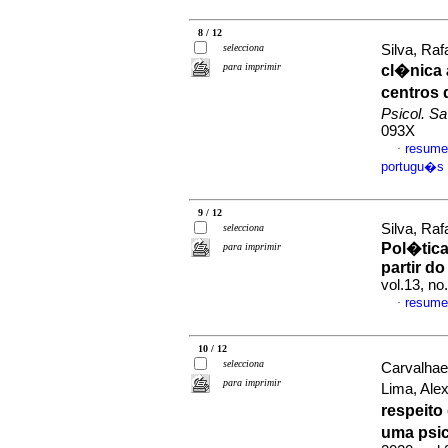
8 / 12
selecciona
Silva, Raf
para imprimir
cl�nica 
centros 
Psicol. S
093X
resume
·
portugu�s
9 / 12
Silva, Raf
selecciona
Pol�tica
para imprimir
partir do
vol.13, no
resume
·
10 / 12
selecciona
Carvalhae
para imprimir
Lima, Ale
respeito
uma psic