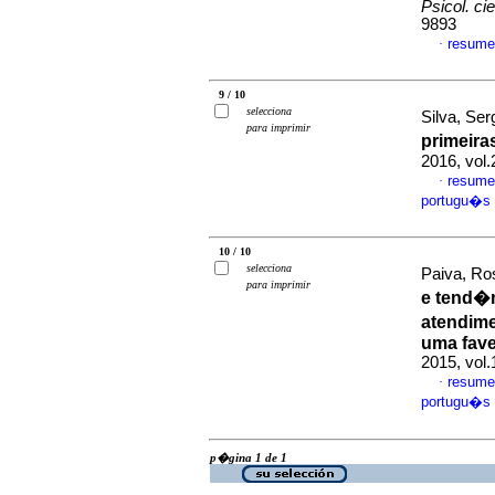
Psicol. cie
9893
resume
·
9 / 10
selecciona
Silva, Se
para imprimir
primeira
2016, vol.
resume
·
portugu�s
10 / 10
selecciona
Paiva, Ro
para imprimir
e tend�n
atendime
uma fave
2015, vol
resume
·
portugu�s
p�gina 1 de 1