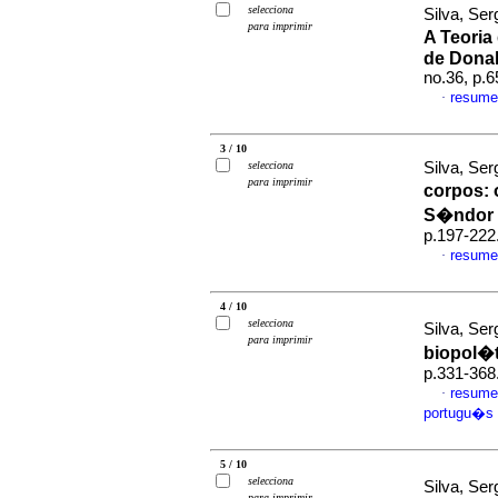
selecciona
Silva, Se
para imprimir
A Teori
de Donal
no.36, p.
resume
·
3 / 10
selecciona
Silva, Se
para imprimir
corpos
:
S�ndor 
p.197-222
resume
·
4 / 10
selecciona
Silva, Se
para imprimir
biopol�t
p.331-368
resume
·
portugu�s
5 / 10
selecciona
Silva, Se
para imprimir