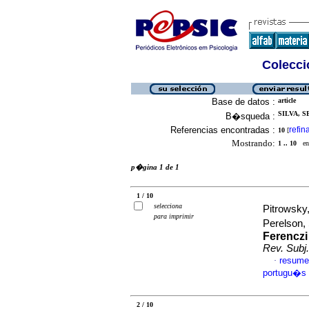
Colecció
Base de datos :
article
SILVA, S
B�squeda :
Referencias encontradas :
refin
10
[
Mostrando:
1 .. 10
en 
p�gina 1 de 1
1 / 10
selecciona
Pitrowsky
para imprimir
Perelson
Ferenczi 
Rev. Subj.
resume
·
portugu�s
2 / 10