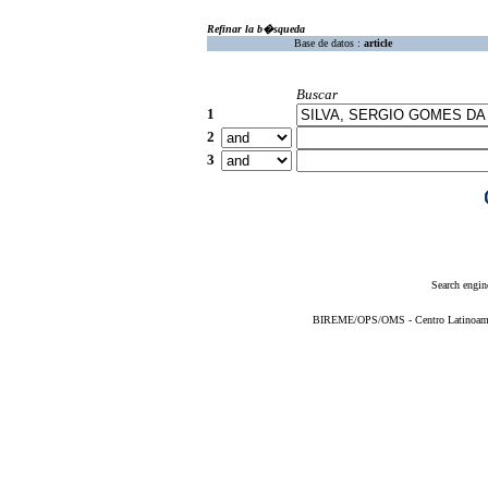
Refinar la b�squeda
Base de datos :
article
Buscar
1
2
3
Search engin
BIREME/OPS/OMS - Centro Latinoameric