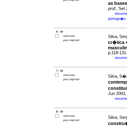
as bases
prof.
, Set
resume
·
portugu�s
6 / 10
selecciona
Silva, Se
para imprimir
cr�tica 
masculin
p.118-131
resume
·
7 / 10
selecciona
Silva, S�
para imprimir
contem
constitu
Jun 2003, 
resume
·
8 / 10
selecciona
Silva, Se
para imprimir
constru�