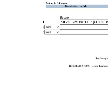
Refinar la b�squeda
Base de datos :
article
Buscar
1
2
3
Search engin
BIREME/OPS/OMS - Centro Latinoameric