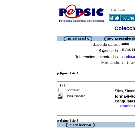
Colecció
Base de datos :
article
SILVA, S
B�squeda :
Referencias encontradas :
refina
1
[
Mostrando:
1 .. 1
en el
p�gina 1 de 1
1 / 1
selecciona
Silva, Simo
para imprimir
forma��o 
conquista
resumen 
·
p�gina 1 de 1