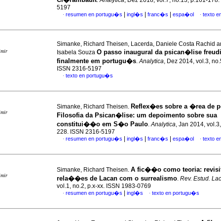
.
Analytica
, Dez 2018, vol.7, no.13, p.161-178
5197
|
|
|
resumen en portugu�s
ingl�s
franc�s
espa�ol
texto 
·
·
Simanke, Richard Theisen, Lacerda, Daniele Costa Rachid a
imir
O passo inaugural da psican�lise freud
Isabela Souza
finalmente em portugu�s
.
Analytica
, Dez 2014, vol.3, no
ISSN 2316-5197
texto en portugu�s
·
Reflex�es sobre a �rea de p
Simanke, Richard Theisen.
imir
Filosofia da Psican�lise
:
um depoimento sobre sua
constitui��o em S�o Paulo
.
Analytica
, Jan 2014, vol.3
228. ISSN 2316-5197
|
|
|
resumen en portugu�s
ingl�s
franc�s
espa�ol
texto 
·
·
A fic��o como teoria
:
revis
Simanke, Richard Theisen.
imir
rela��es de Lacan com o surrealismo
.
Rev. Estud. La
vol.1, no.2, p.x-xx. ISSN 1983-0769
|
resumen en portugu�s
ingl�s
texto en portugu�s
·
·