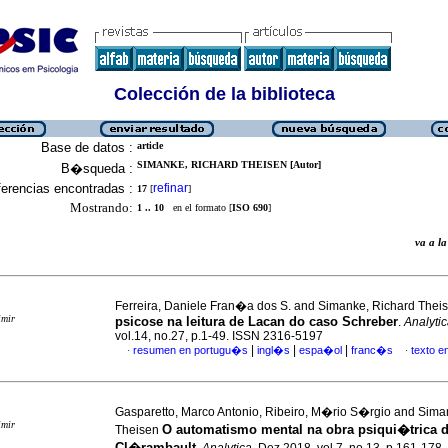
Colección de la biblioteca
Base de datos :
article
SIMANKE, RICHARD THEISEN [Autor]
B�squeda :
erencias encontradas :
refinar
17
[
]
Mostrando:
1 .. 10
en el formato [
ISO 690
]
va a 
Ferreira, Daniele Fran�a dos S. and Simanke, Richard Thei
imir
psicose na leitura de Lacan do caso Schreber
.
Analyti
vol.14, no.27, p.1-49. ISSN 2316-5197
|
|
|
resumen en portugu�s
ingl�s
espa�ol
franc�s
texto 
·
·
Gasparetto, Marco Antonio, Ribeiro, M�rio S�rgio and Sima
imir
O automatismo mental na obra psiqui�trica 
Theisen
Cl�rambault