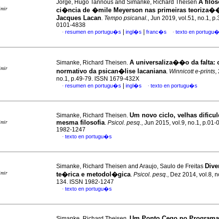
A filos
Jorge, Hugo Tannous and Simanke, Richard Theisen
imir
ci�ncia de �mile Meyerson nas primeiras teoriza�
Jacques Lacan
.
Tempo psicanal.
, Jun 2019, vol.51, no.1, p
0101-4838
|
|
resumen en portugu�s
ingl�s
franc�s
texto en portugu
·
·
A universaliza��o da falta
:
Simanke, Richard Theisen.
imir
normativo da psican�lise lacaniana
.
Winnicott e-prints
,
no.1, p.49-79. ISSN 1679-432X
|
resumen en portugu�s
ingl�s
texto en portugu�s
·
·
Um novo ciclo, velhas dificul
Simanke, Richard Theisen.
mesma filosofia
imir
.
Psicol. pesq.
, Jun 2015, vol.9, no.1, p.01-
1982-1247
texto en portugu�s
·
Dive
Simanke, Richard Theisen and Araujo, Saulo de Freitas
imir
te�rica e metodol�gica
.
Psicol. pesq.
, Dez 2014, vol.8, n
134. ISSN 1982-1247
texto en portugu�s
·
Um Ponto Cego no Programa
Simanke, Richard Theisen.