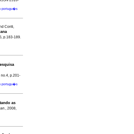
. ISSN 2316-
en portugu�s
nd Conti,
iana
.5, p.183-189.
esquisa
, no.4, p.201-
en portugu�s
itando as
can.
, 2008,