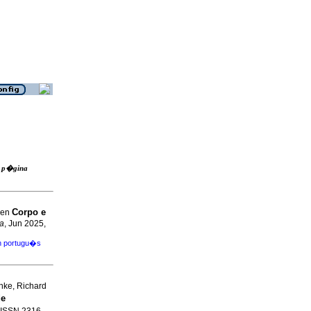
la p�gina
Corpo e
sen
ca
, Jun 2025,
en portugu�s
nke, Richard
de