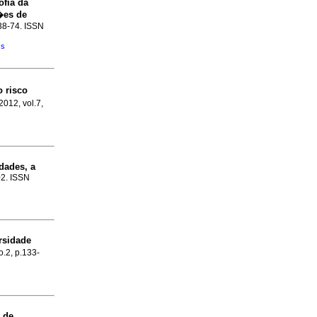
ofia da
�es de
.38-74. ISSN
�s
o risco
 2012, vol.7,
dades, a
02. ISSN
rsidade
o.2, p.133-
 de