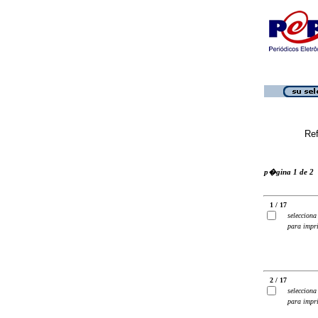
Ref
p�gina 1 de 2
1 / 17
selecciona
para impr
2 / 17
selecciona
para impr