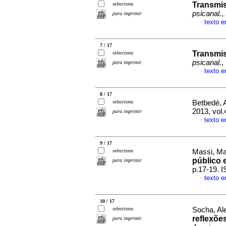
Transmis
selecciona
psicanal.
,
para imprimir
texto e
·
7 / 17
Transmis
selecciona
psicanal.
,
para imprimir
texto e
·
8 / 17
selecciona
Betbedé, A
2013, vol
para imprimir
texto e
·
9 / 17
selecciona
Massi, Mar
público 
para imprimir
p.17-19. 
texto e
·
10 / 17
selecciona
Socha, Al
reflexõe
para imprimir