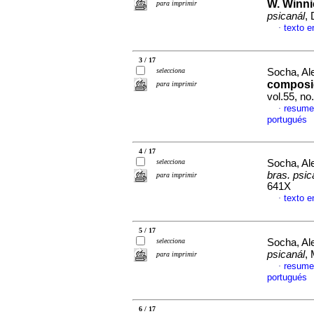
W. Winni
para imprimir
psicanál
,
texto e
·
3 / 17
selecciona
Socha, Al
composi
para imprimir
vol.55, n
resume
·
portugués
4 / 17
selecciona
Socha, Al
bras. psic
para imprimir
641X
texto e
·
5 / 17
selecciona
Socha, Al
psicanál
,
para imprimir
resume
·
portugués
6 / 17