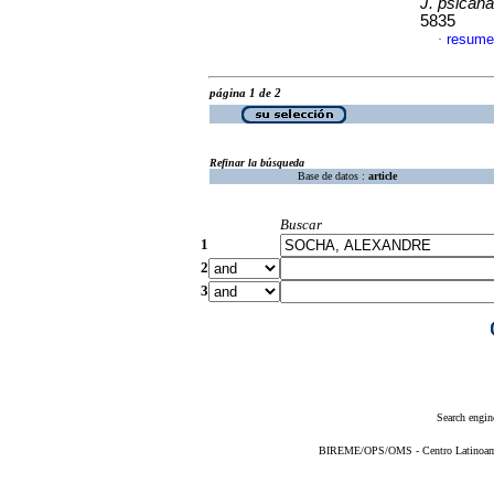
J. psicana
5835
resume
·
página 1 de 2
Refinar la búsqueda
Base de datos :
article
Buscar
1
2
3
Search engin
BIREME/OPS/OMS - Centro Latinoameri