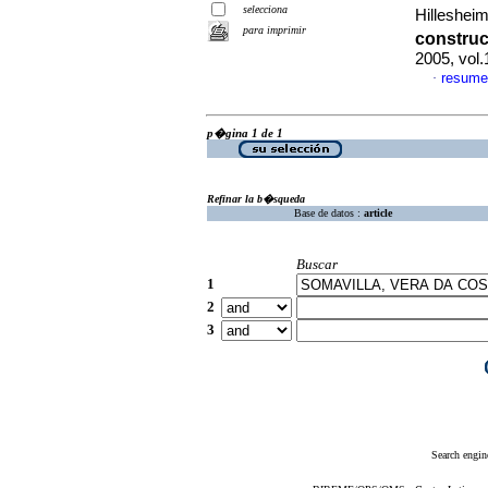
selecciona
Hillesheim
para imprimir
construc
2005, vol
resume
·
p�gina 1 de 1
Refinar la b�squeda
Base de datos :
article
Buscar
1
2
3
Search engin