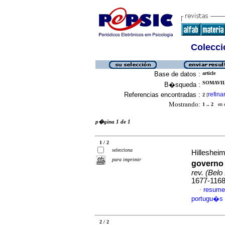
Colecció
Base de datos :
article
SOMAVILL
B�squeda :
Referencias encontradas :
refina
2
[
Mostrando:
1 .. 2
en el
p�gina 1 de 1
1 / 2
selecciona
Hillesheim
para imprimir
governo
rev. (Belo
1677-116
resume
·
portugu�s
2 / 2