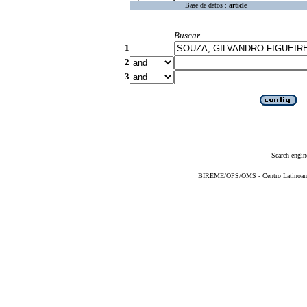
Base de datos :
article
Buscar
1
2
3
Search engin
BIREME/OPS/OMS - Centro Latinoameri