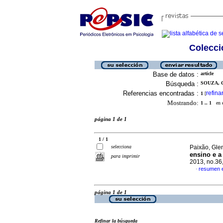
Colecció
Base de datos :
article
Búsqueda :
SOUZA, 
Referencias encontradas :
refina
1
[
Mostrando:
1 .. 1
en el
página 1 de 1
1 / 1
selecciona
Paixão, Gle
ensino e a
para imprimir
2013, no.36
resumen 
·
página 1 de 1
Refinar la búsqueda