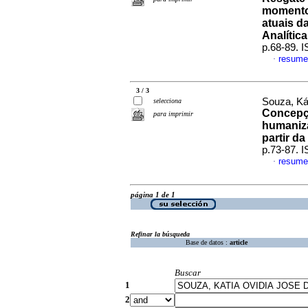
momentos
atuais d
Analítica
p.68-89. 
resume
·
3 / 3
Souza, Ká
selecciona
Concepçõ
para imprimir
humaniza
partir da
p.73-87. 
resume
·
página 1 de 1
Refinar la búsqueda
Base de datos :
article
Buscar
1
2