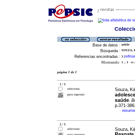
Colecció
Base de datos :
article
Búsqueda :
SOUZA, K
Referencias encontradas :
refina
3
[
Mostrando:
1 .. 3
en el
página 1 de 1
1 / 3
selecciona
Souza, Ká
adolesce
para imprimir
saúde
.
B
p.371-386
resume
·
2 / 3
Souza, Ká
selecciona
Resgate 
para imprimir