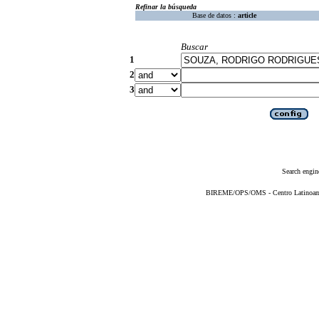
Refinar la búsqueda
Base de datos :
article
Buscar
1
2
3
Search engin
BIREME/OPS/OMS - Centro Latinoameri