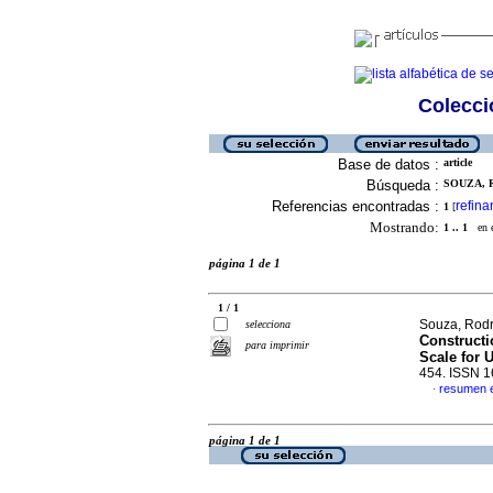
Colecció
Base de datos :
article
Búsqueda :
SOUZA, 
Referencias encontradas :
refina
1
[
Mostrando:
1 .. 1
en el
página 1 de 1
1 / 1
Souza, Rodr
selecciona
Constructi
para imprimir
Scale for 
454. ISSN 
resumen e
·
página 1 de 1