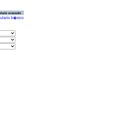
lario avanzado
ulario b�sico