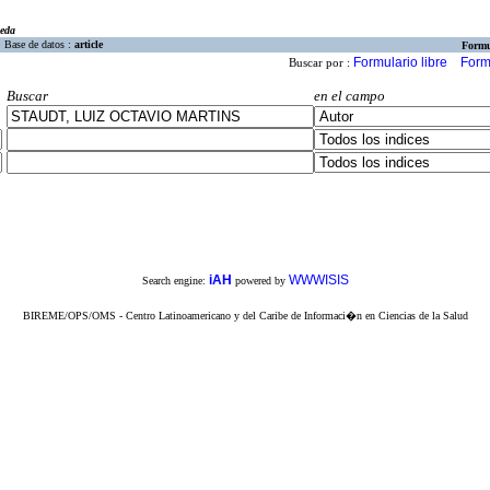
eda
Base de datos :
article
Formu
Formulario libre
Form
Buscar por :
Buscar
en el campo
iAH
WWWISIS
Search engine:
powered by
BIREME/OPS/OMS - Centro Latinoamericano y del Caribe de Informaci�n en Ciencias de la Salud