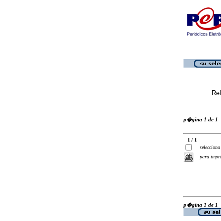
Ref
p�gina 1 de 1
1 / 1
selecciona
para impr
p�gina 1 de 1