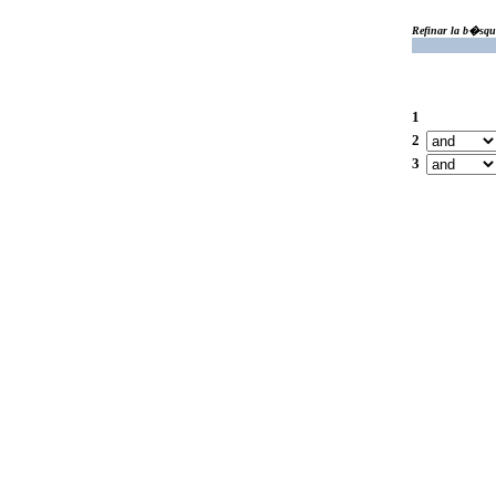
Refinar la b�squ
1
2
3