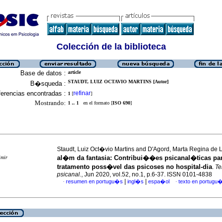
Colección de la biblioteca
Base de datos :
article
STAUDT, LUIZ OCTAVIO MARTINS [Autor]
B�squeda :
erencias encontradas :
refinar
1
[
]
Mostrando:
1 .. 1
en el formato [
ISO 690
]
Staudt, Luiz Oct�vio Martins and D'Agord, Marta Regina d
al�m da fantasia
:
Contribui��es psicanal�ticas pa
imir
tratamento poss�vel das psicoses no hospital-dia
.
T
psicanal.
, Jun 2020, vol.52, no.1, p.6-37. ISSN 0101-4838
|
|
resumen en portugu�s
ingl�s
espa�ol
texto en portugu
·
·