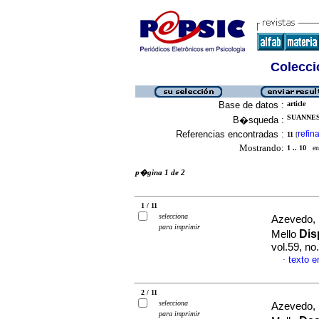
Colecció
Base de datos :
article
SUANNES
B�squeda :
Referencias encontradas :
refina
11
[
Mostrando:
1 .. 10
en 
p�gina 1 de 2
1 / 11
selecciona
Azevedo, 
para imprimir
Dis
Mello
vol.59, n
texto 
·
2 / 11
selecciona
Azevedo, 
para imprimir