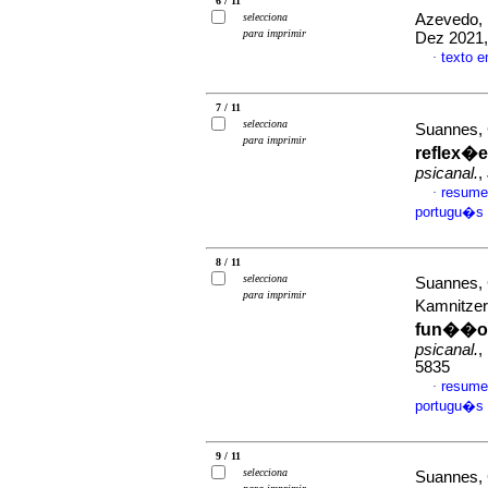
6 / 11
selecciona
Azevedo, 
para imprimir
Dez 2021,
texto 
·
7 / 11
selecciona
Suannes, 
para imprimir
reflex�e
psicanal.
,
resume
·
portugu�s
8 / 11
selecciona
Suannes, 
para imprimir
Kamnitze
fun��o d
psicanal.
,
5835
resume
·
portugu�s
9 / 11
selecciona
Suannes, 