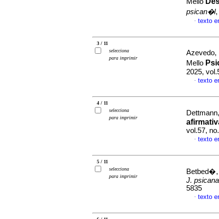
Des
Mello
psican�l
,
texto 
·
3 / 11
selecciona
Azevedo, 
para imprimir
Psi
Mello
2025, vol
texto 
·
4 / 11
selecciona
Dettmann,
para imprimir
afirmati
vol.57, n
texto 
·
5 / 11
selecciona
Betbed�, A
para imprimir
J. psicana
5835
texto 
·