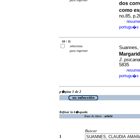
para imprimir
dos cor
como esp
no.85, p.
resume
·
portugu�s
10 / 11
selecciona
Suannes, 
para imprimir
Margari
J. psicana
5835
resume
·
portugu�s
p�gina 1 de 2
Refinar la b�squeda
Base de datos :
article
Buscar
1