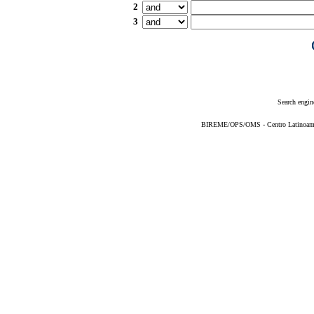
2
3
Search engin
BIREME/OPS/OMS - Centro Latinoameric