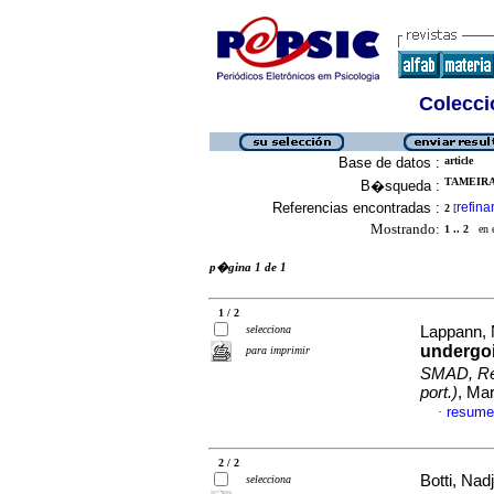
Colecció
Base de datos :
article
TAMEIRAO
B�squeda :
Referencias encontradas :
refina
2
[
Mostrando:
1 .. 2
en el
p�gina 1 de 1
1 / 2
selecciona
Lappann, N
undergoi
para imprimir
SMAD, Rev
port.)
, Ma
resume
·
2 / 2
Botti, Na
selecciona