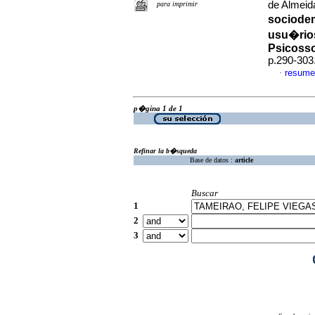
de Almeid
para imprimir
sociode
usu�rio
Psicosso
p.290-303
resume
·
p�gina 1 de 1
Refinar la b�squeda
Base de datos :
article
Buscar
1
2
3