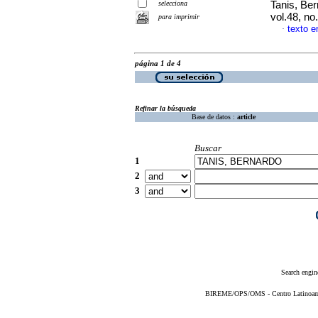
selecciona
Tanis, Be
vol.48, n
para imprimir
texto e
·
página 1 de 4
Refinar la búsqueda
Base de datos :
article
Buscar
1
2
3
Search engin
BIREME/OPS/OMS - Centro Latinoameri