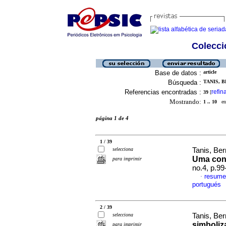
Colecció
Base de datos :
article
Búsqueda :
TANIS, B
Referencias encontradas :
refin
39
[
Mostrando:
1 .. 10
en 
página 1 de 4
1 / 39
selecciona
Tanis, Be
Uma conv
para imprimir
no.4, p.9
resume
·
portugués
2 / 39
selecciona
Tanis, Be
simboliz
para imprimir