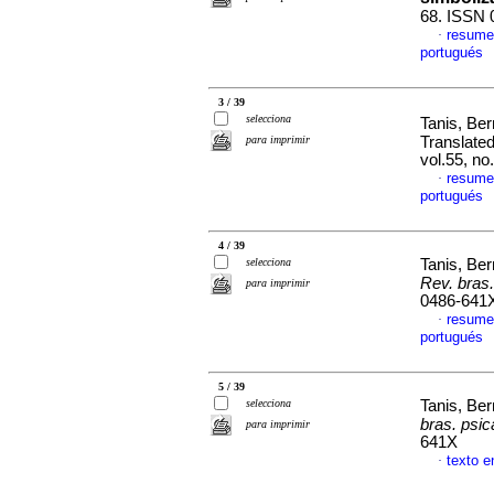
68. ISSN 
resume
·
portugués
3 / 39
selecciona
Tanis, Be
para imprimir
Translated
vol.55, n
resume
·
portugués
4 / 39
selecciona
Tanis, Be
Rev. bras.
para imprimir
0486-641
resume
·
portugués
5 / 39
selecciona
Tanis, Be
bras. psic
para imprimir
641X
texto e
·