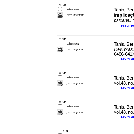
6 / 39
selecciona
Tanis, Be
implicaç
para imprimir
psicanál
,
resume
·
7 / 39
selecciona
Tanis, Be
Rev. bras.
para imprimir
0486-641
texto e
·
8 / 39
selecciona
Tanis, Be
vol.48, n
para imprimir
texto e
·
9 / 39
selecciona
Tanis, Be
vol.48, n
para imprimir
texto e
·
10 / 39