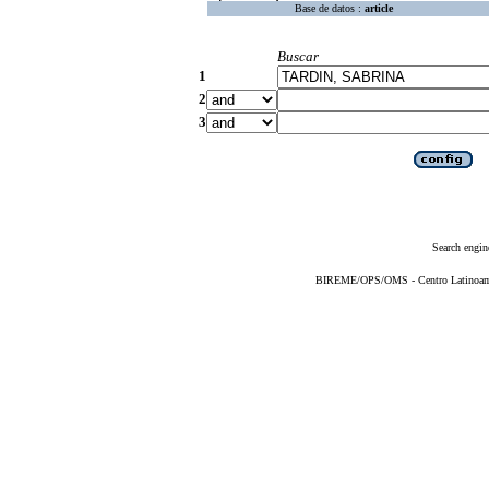
Base de datos :
article
Buscar
1
2
3
Search engin
BIREME/OPS/OMS - Centro Latinoameri