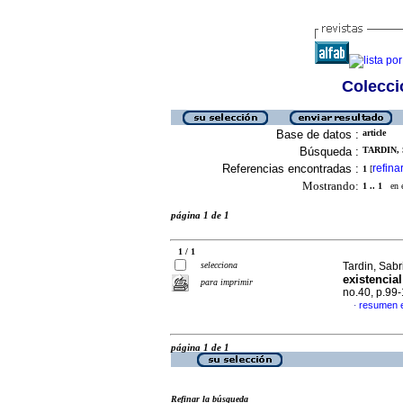
Colecció
Base de datos :
article
Búsqueda :
TARDIN, 
Referencias encontradas :
refina
1
[
Mostrando:
1 .. 1
en el
página 1 de 1
1 / 1
selecciona
Tardin, Sabr
existencia
para imprimir
no.40, p.99
resumen 
·
página 1 de 1
Refinar la búsqueda