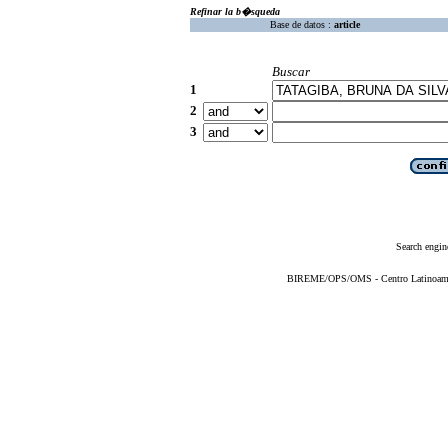
Refinar la b�squeda
Base de datos :
article
Buscar
1
2
3
Search engin
BIREME/OPS/OMS - Centro Latinoameric