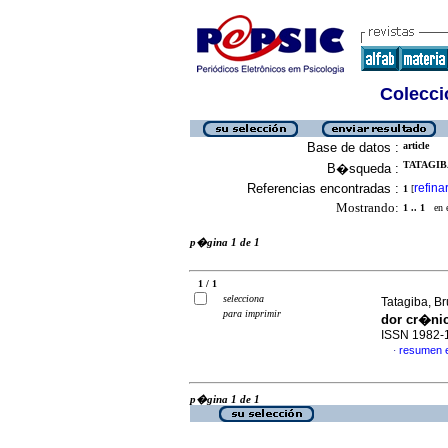
Colecció
Base de datos :
article
TATAGIBA
B�squeda :
Referencias encontradas :
refina
1
[
Mostrando:
1 .. 1
en el
p�gina 1 de 1
1 / 1
selecciona
Tatagiba, Br
para imprimir
dor cr�ni
ISSN 1982-
resumen 
·
p�gina 1 de 1