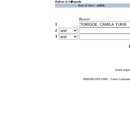
Refinar la b�squeda
Base de datos :
article
Buscar
1
2
3
Search engin
BIREME/OPS/OMS - Centro Latinoameric