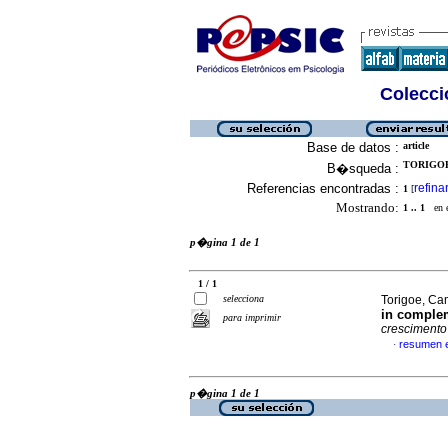
Colecció
Base de datos :
article
TORIGOE
B�squeda :
Referencias encontradas :
refina
1
[
Mostrando:
1 .. 1
en el
p�gina 1 de 1
1 / 1
selecciona
Torigoe, Cam
in complem
para imprimir
crescimento
resumen 
·
p�gina 1 de 1