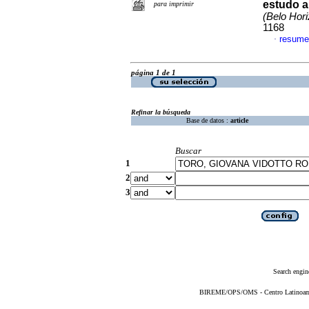
estudo a 
para imprimir
(Belo Hori
1168
resume
·
página 1 de 1
Refinar la búsqueda
Base de datos :
article
Buscar
1
2
3
Search engin
BIREME/OPS/OMS - Centro Latinoameri