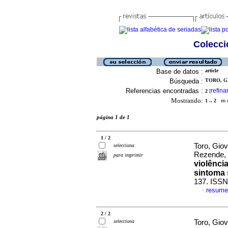
Colecció
Base de datos :
article
Búsqueda :
TORO, G
Referencias encontradas :
refina
2
[
Mostrando:
1 .. 2
en el
página 1 de 1
1 / 2
Toro, Gio
selecciona
Rezende, 
para imprimir
violênci
sintoma 
137. ISSN
resume
·
2 / 2
selecciona
Toro, Gio