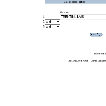
Base de datos :
article
Buscar
1
2
3
Search engin
BIREME/OPS/OMS - Centro Latinoameri