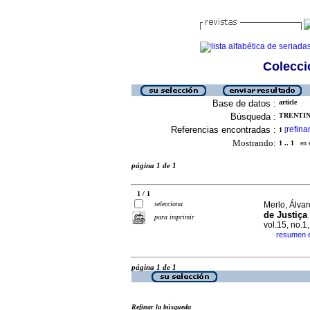
Colecció
Base de datos :
article
Búsqueda :
TRENTINI
Referencias encontradas :
refina
1
[
Mostrando:
1 .. 1
en el
página 1 de 1
1 / 1
selecciona
Merlo, Álvar
de Justiça
para imprimir
vol.15, no.
resumen 
·
página 1 de 1
Refinar la búsqueda