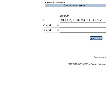
Refinar la búsqueda
Base de datos :
article
Buscar
1
2
3
Search engin
BIREME/OPS/OMS - Centro Latinoameri