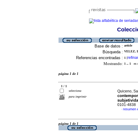
Colecció
Base de datos :
article
Búsqueda :
VELEZ, L
Referencias encontradas :
refina
1
[
Mostrando:
1 .. 1
en el
página 1 de 1
1 / 1
selecciona
Quiceno, Sa
contempor
para imprimir
subjetivid
0101-4838
resumen 
·
página 1 de 1