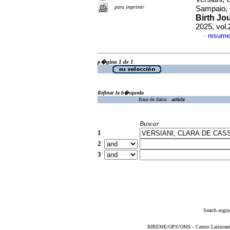
para imprimir
Sampaio, 
Birth Jo
2025, vol
resume
·
p�gina 1 de 1
Refinar la b�squeda
Base de datos :
article
Buscar
1
2
3
Search engin
BIREME/OPS/OMS - Centro Latinoameric