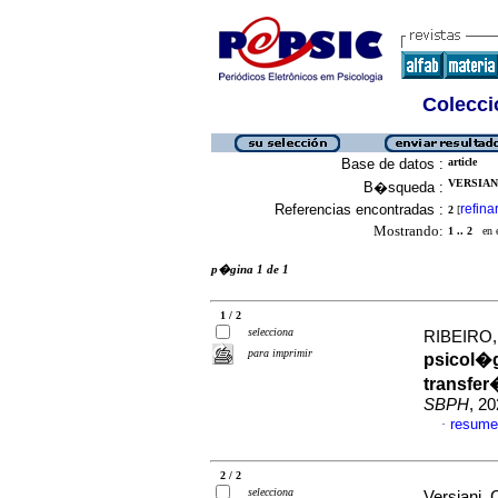
Colecció
Base de datos :
article
VERSIANI
B�squeda :
Referencias encontradas :
refina
2
[
Mostrando:
1 .. 2
en el
p�gina 1 de 1
1 / 2
selecciona
RIBEIRO, 
para imprimir
psicol�g
transfer
SBPH
, 2
resume
·
2 / 2
selecciona
Versiani, 