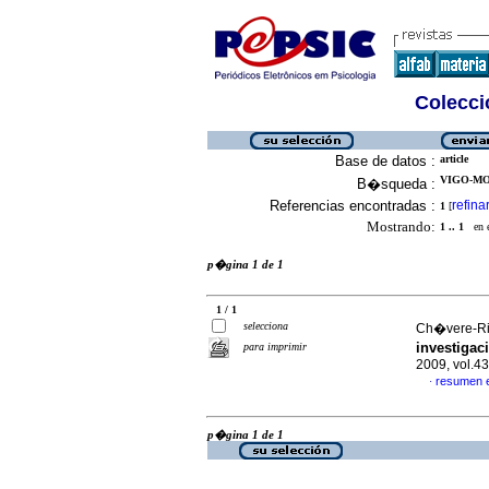
Colecció
Base de datos :
article
VIGO-MO
B�squeda :
Referencias encontradas :
refina
1
[
Mostrando:
1 .. 1
en el
p�gina 1 de 1
1 / 1
selecciona
Ch�vere-Riv
investiga
para imprimir
2009, vol.4
resumen 
·
p�gina 1 de 1