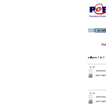
Ref
p�gina 1 de 1
1 / 4
selecciona
para impr
2 / 4
selecciona
para impr