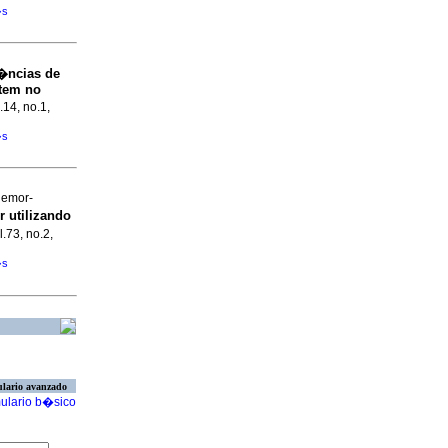
�s
�ncias de
tem no
.14, no.1,
�s
lemor-
r utilizando
l.73, no.2,
�s
lario avanzado
ulario b�sico