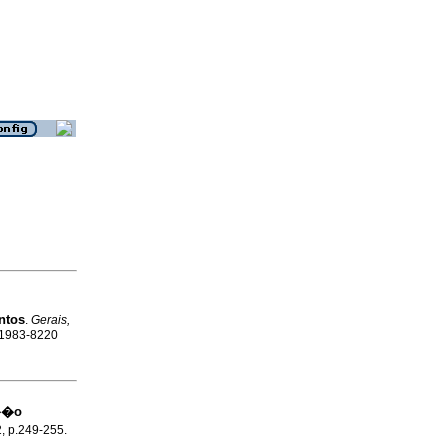
ntos
.
Gerais,
N 1983-8220
a��o
2, p.249-255.