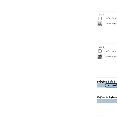
3 / 4
selecciona
para impr
4 / 4
selecciona
para impr
p�gina 1 de 1
Refinar la b�squ