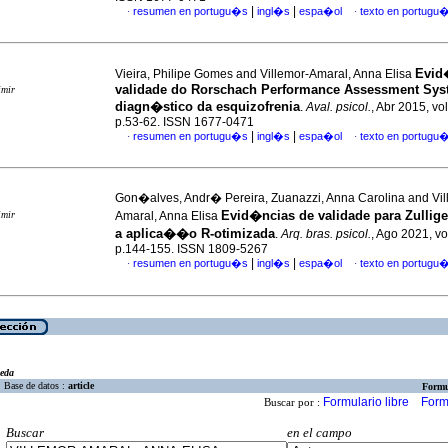
|
|
resumen en portugu�s
ingl�s
espa�ol
texto en portugu
·
·
Evid
Vieira, Philipe Gomes and Villemor-Amaral, Anna Elisa
validade do Rorschach Performance Assessment Sys
imir
diagn�stico da esquizofrenia
.
Aval. psicol.
, Abr 2015, vol
p.53-62. ISSN 1677-0471
|
|
resumen en portugu�s
ingl�s
espa�ol
texto en portugu
·
·
Gon�alves, Andr� Pereira, Zuanazzi, Anna Carolina and Vil
Evid�ncias de validade para Zullige
imir
Amaral, Anna Elisa
a aplica��o R-otimizada
.
Arq. bras. psicol.
, Ago 2021, vo
p.144-155. ISSN 1809-5267
|
|
resumen en portugu�s
ingl�s
espa�ol
texto en portugu
·
·
eda
Base de datos :
article
Formu
Formulario libre
Form
Buscar por :
Buscar
en el campo