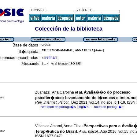
Colección de la biblioteca
Base de datos :
article
VILLEMOR-AMARAL, ANNA ELISA [Autor]
B�squeda :
erencias encontradas :
refinar
4
[
]
Mostrando:
1 .. 4
en el formato [
ISO 690
]
Avalia��o do processo
Zuanazzi, Ana Carolina et al.
imir
psicoter�pico
:
levantamento de t�cnicas e instrume
Rev. Interinst. Psicol.
, Dez 2021, vol.14, no.spe, p.1-19. ISS
|
resumen en portugu�s
ingl�s
texto en portugu�s
·
·
Perspectivas para a Avali
Villemor-Amaral, Anna Elisa.
imir
Terap�utica no Brasil
.
Aval. psicol.
, Ago 2016, vol.15, no.
ISSN 1677-0471