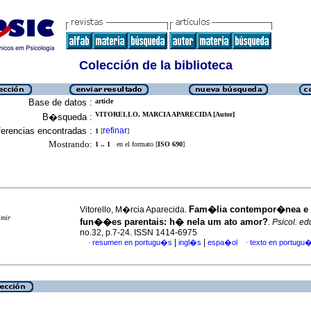
Colección de la biblioteca
Base de datos :
article
VITORELLO, MARCIA APARECIDA [Autor]
B�squeda :
erencias encontradas :
refinar
1
[
]
Mostrando:
1 .. 1
en el formato [
ISO 690
]
Fam�lia contempor�nea e 
Vitorello, M�rcia Aparecida.
imir
fun��es parentais
:
h� nela um ato amor?
.
Psicol. ed
no.32, p.7-24. ISSN 1414-6975
|
|
resumen en portugu�s
ingl�s
espa�ol
texto en portugu
·
·