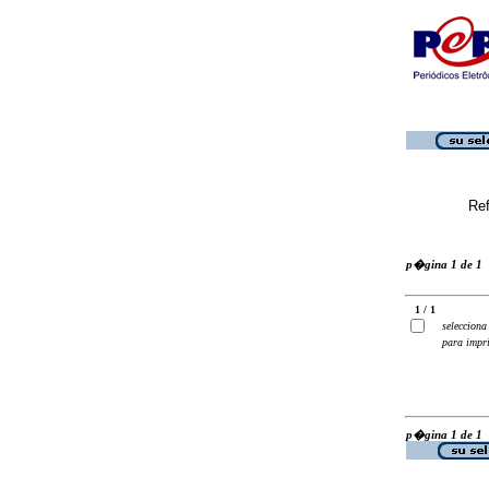
Ref
p�gina 1 de 1
1 / 1
selecciona
para impr
p�gina 1 de 1