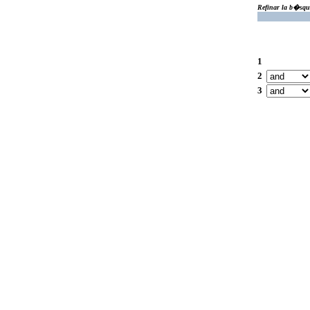
Refinar la b�squ
1
2
3