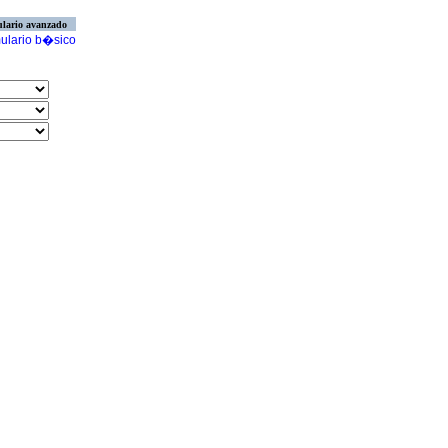
lario avanzado
ulario b�sico