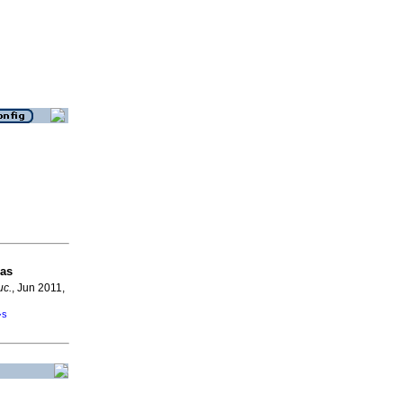
as
uc.
, Jun 2011,
�s