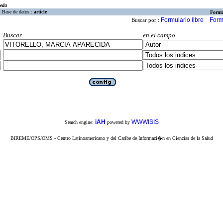
eda
Base de datos :
article
Formu
Formulario libre
Form
Buscar por :
Buscar
en el campo
iAH
WWWISIS
Search engine:
powered by
BIREME/OPS/OMS - Centro Latinoamericano y del Caribe de Informaci�n en Ciencias de la Salud