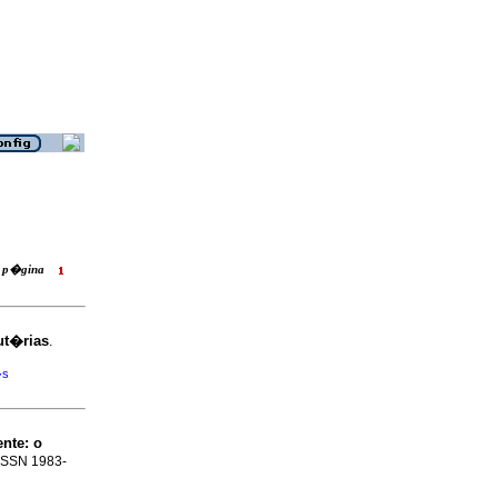
la p�gina
ut�rias
.
�s
ente
:
o
. ISSN 1983-