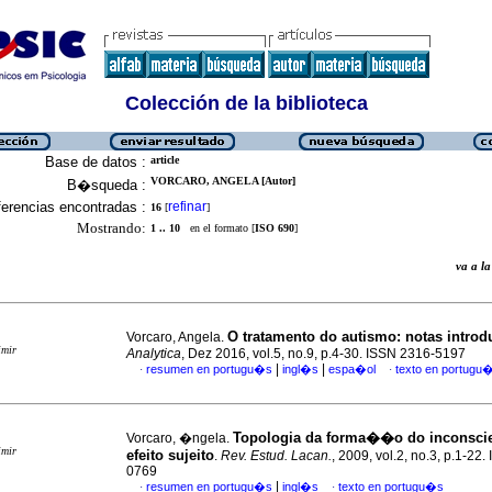
Colección de la biblioteca
Base de datos :
article
VORCARO, ANGELA [Autor]
B�squeda :
erencias encontradas :
refinar
16
[
]
Mostrando:
1 .. 10
en el formato [
ISO 690
]
va a 
O tratamento do autismo: notas introd
Vorcaro, Angela.
imir
Analytica
, Dez 2016, vol.5, no.9, p.4-30. ISSN 2316-5197
|
|
resumen en portugu�s
ingl�s
espa�ol
texto en portugu
·
·
Topologia da forma��o do inconsci
Vorcaro, �ngela.
imir
efeito sujeito
.
Rev. Estud. Lacan.
, 2009, vol.2, no.3, p.1-22
0769
|
resumen en portugu�s
ingl�s
texto en portugu�s
·
·