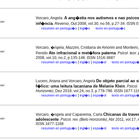
A ang�stia nos autismos e nas psicos
Vorcaro, Angela.
imir
inf�ncia
.
Reverso
, Out 2008, vol.30, no.56, p.27-34. ISSN
|
resumen en portugu�s
ingl�s
texto en portugu�s
·
·
Vorcaro, �ngela, Mazzini, Cristiana de Amorim and Monteiro
imir
Ato infracional e met�fora paterna
Penido
.
Psicol. teor. 
2008, vol.10, no.2, p.135-146. ISSN 1516-3687
|
|
resumen en portugu�s
ingl�s
espa�ol
texto en portugu
·
·
Do objeto parcial ao s
Lucero, Ariana and Vorcaro, Angela
imir
f�lico
:
uma leitura lacaniana de Melanie Klein
.
Psicol.
Horizonte)
, Dez 2018, vol.24, no.3, p.778-796. ISSN 1677-11
|
|
resumen en portugu�s
ingl�s
espa�ol
texto en portugu
·
·
Chicanas
da trave
Vorcaro, �ngela and Capanema, Carla
imir
adolescente
.
Psicol. rev. (Belo Horizonte)
, Abr 2011, vol.17, 
ISSN 1677-1168
|
|
resumen en portugu�s
ingl�s
espa�ol
texto en portugu
·
·