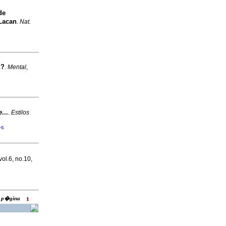
de
Lacan
.
Nat.
l?
.
Mental
,
e
...
.
Estilos
�s
vol.6, no.10,
la p�gina