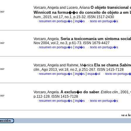
O objeto transicional 
Vorcaro, Angela and Lucero, Ariana
imir
Winnicott na forma��o do conceito de objeto
a
em 
hum.
, 2015, vol.17, no.1, p.15-32. ISSN 1517-2430
|
resumen en portugu�s
ingl�s
texto en portugu�s
·
·
Seria a toxicomania um sintoma socia
Vorcaro, Angela.
Nov 2004, vol.2, no.3, p.61-73. ISSN 1679-4427
imir
|
resumen en portugu�s
ingl�s
texto en portugu�s
·
·
Ela se chama
Sabin
Vorcaro, Angela and Rahme, M�nica
imir
clin.
, Ago 2013, vol.18, no.2, p.251-267. ISSN 1415-7128
|
|
resumen en portugu�s
ingl�s
espa�ol
texto en portugu
·
·
A exclus�o do saber
Vorcaro, Angela.
.
Estilos clin.
, 2001, 
imir
p.112-128. ISSN 1415-7128
|
resumen en portugu�s
ingl�s
texto en portugu�s
·
·
va a 