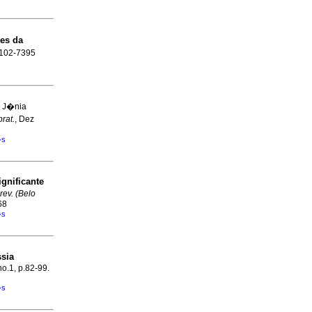
es da
 0102-7395
, J�nia
prat.
, Dez
�s
ignificante
 rev. (Belo
68
�s
ssia
no.1, p.82-99.
�s