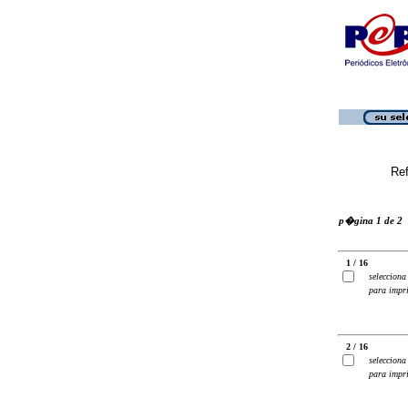
Ref
p�gina 1 de 2
1 / 16
selecciona
para impr
2 / 16
selecciona
para impr