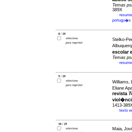
Temas psi
389X
resume
·
portugu�s
8 / 29
selecciona
Stelko-Pe
para imprimir
Albuquer
escolar 
Temas psi
resume
·
9 / 29
selecciona
Williams,
para imprimir
Eliane A
revista
T
viol�nci
1413-389
texto 
·
10 / 29
Maia, Jovi
selecciona