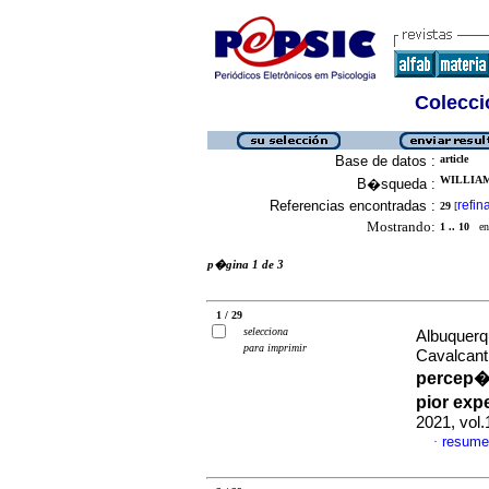
Colecció
Base de datos :
article
WILLIAM
B�squeda :
Referencias encontradas :
refin
29
[
Mostrando:
1 .. 10
en 
p�gina 1 de 3
1 / 29
selecciona
Albuquerq
para imprimir
Cavalcant
percep�
pior exp
2021, vol
resume
·