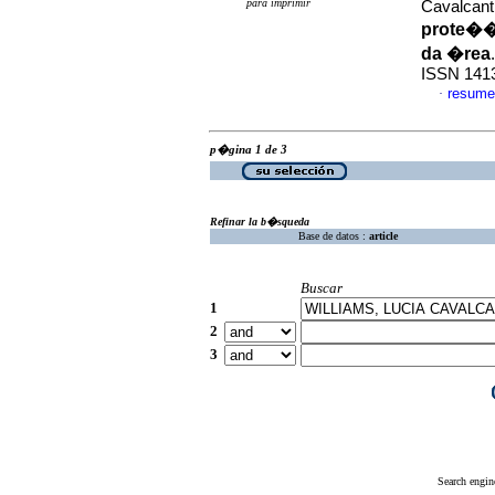
para imprimir
Cavalcant
prote��o
da �rea
ISSN 141
resume
·
p�gina 1 de 3
Refinar la b�squeda
Base de datos :
article
Buscar
1
2
3
Search engin