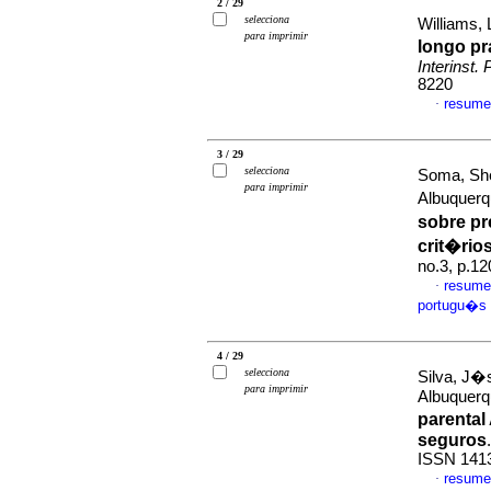
2 / 29
selecciona
Williams,
para imprimir
longo pr
Interinst. 
8220
resume
·
3 / 29
selecciona
Soma, She
para imprimir
Albuquer
sobre p
crit�rios
no.3, p.1
resume
·
portugu�s
4 / 29
selecciona
Silva, J�
para imprimir
Albuquer
parental
seguros
ISSN 141
resume
·