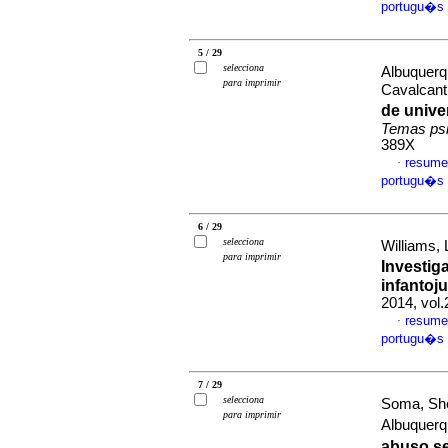
portugu�s
5 / 29
selecciona
Albuquerq
para imprimir
Cavalcant
de unive
Temas psi
389X
resume
·
portugu�s
6 / 29
selecciona
Williams, 
para imprimir
Investig
infantoju
2014, vol
resume
·
portugu�s
7 / 29
selecciona
Soma, She
para imprimir
Albuquer
abuso se