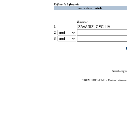
Refinar la b�squeda
Base de datos :
article
Buscar
1
2
3
Search engin
BIREME/OPS/OMS - Centro Latinoameric