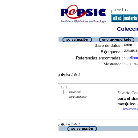
Colecció
Base de datos :
article
ZAVARIZ,
B�squeda :
Referencias encontradas :
refina
1
[
Mostrando:
1 .. 1
en el
p�gina 1 de 1
1 / 1
selecciona
Zavariz, Ce
para imprimir
para el di
met�lico
.
resumen 
·
p�gina 1 de 1