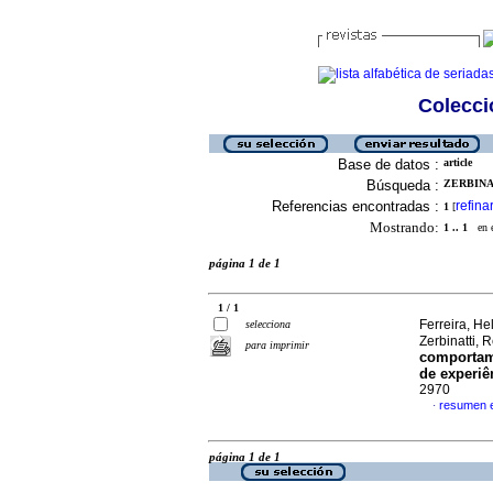
Colecció
Base de datos :
article
Búsqueda :
ZERBINAT
Referencias encontradas :
refina
1
[
Mostrando:
1 .. 1
en el
página 1 de 1
1 / 1
Ferreira, H
selecciona
Zerbinatti, 
para imprimir
comportam
de experiê
2970
resumen 
·
página 1 de 1