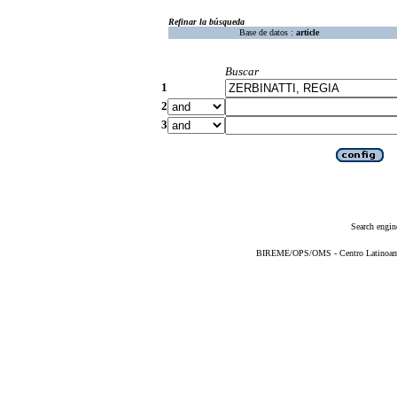
Refinar la búsqueda
Base de datos :
article
Buscar
1
2
3
Search engin
BIREME/OPS/OMS - Centro Latinoameri