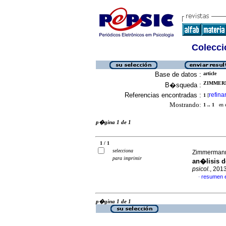
Colecció
Base de datos :
article
ZIMMERM
B�squeda :
Referencias encontradas :
refina
1
[
Mostrando:
1 .. 1
en el
p�gina 1 de 1
1 / 1
selecciona
Zimmermann
para imprimir
an�lisis d
psicol.
, 201
resumen 
·
p�gina 1 de 1