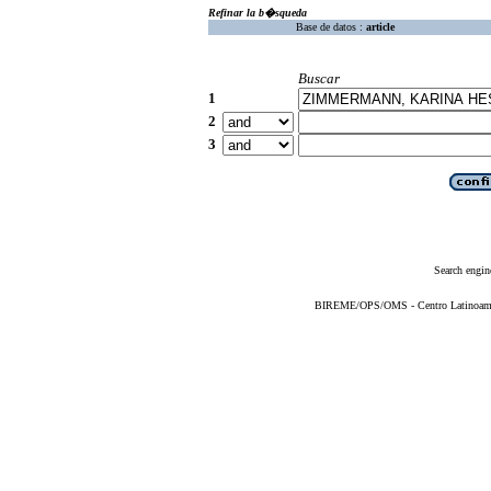
Refinar la b�squeda
Base de datos :
article
Buscar
1
2
3
Search engin
BIREME/OPS/OMS - Centro Latinoameric