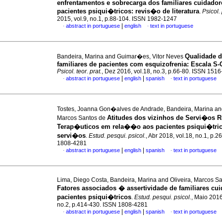
enfrentamentos e sobrecarga dos familiares cuidador
pacientes psiqui�tricos
:
revis�o de literatura
.
Psicol.
2015, vol.9, no.1, p.88-104. ISSN 1982-1247
|
abstract in portuguese
english
text in portuguese
·
·
Qualidade d
Bandeira, Marina and Guimar�es, Vitor Neves
familiares de pacientes com esquizofrenia
:
Escala S
Psicol. teor. prat.
, Dez 2016, vol.18, no.3, p.66-80. ISSN 151
|
|
abstract in portuguese
english
spanish
text in portuguese
·
·
Tostes, Joanna Gon�alves de Andrade, Bandeira, Marina and
Atitudes dos vizinhos de Servi�os R
Marcos Santos de
Terap�uticos em rela��o aos pacientes psiqui�tric
servi�os
.
Estud. pesqui. psicol.
, Abr 2018, vol.18, no.1, p.
1808-4281
|
|
abstract in portuguese
english
spanish
text in portuguese
·
·
Lima, Diego Costa, Bandeira, Marina and Oliveira, Marcos S
Fatores associados � assertividade de familiares cu
pacientes psiqui�tricos
.
Estud. pesqui. psicol.
, Maio 2016
no.2, p.414-430. ISSN 1808-4281
|
|
abstract in portuguese
english
spanish
text in portuguese
·
·