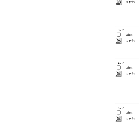
to print
3 / 7
select
to print
4 / 7
select
to print
5 / 7
select
to print