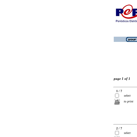
page 1 of 1
1 / 7
select
to print
2 / 7
select