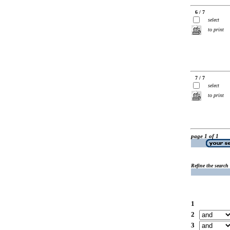
6 / 7
select
to print
7 / 7
select
to print
page 1 of 1
Refine the search
1
2
3