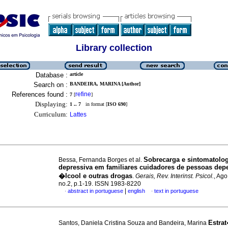
Library collection
Database :
article
Search on :
BANDEIRA, MARINA [Author]
References found :
refine
7
[
]
Displaying:
1 .. 7
in format [
ISO 690
]
Curriculum:
Lattes
Sobrecarga e sintomatolog
Bessa, Fernanda Borges et al.
depressiva em familiares cuidadores de pessoas dep
�lcool e outras drogas
.
Gerais, Rev. Interinst. Psicol.
, Ago
no.2, p.1-19. ISSN 1983-8220
|
abstract in portuguese
english
text in portuguese
·
·
Estra
Santos, Daniela Cristina Souza and Bandeira, Marina