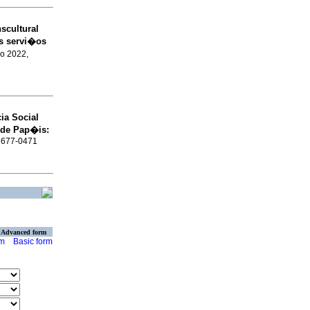
scultural
s servi�os
go 2022,
a Social
 de Pap�is
:
 1677-0471
Advanced form
rm
Basic form