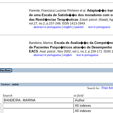
Adapta��o tran
Parente, Francisca Lucimar Pinheiro et al.
de uma Escala de Satisfa��o dos moradores com o
das Resid�ncias Terap�uticas
.
Estud. psicol. (Natal)
, A
vol.27, no.2, p.237-248. ISSN 1413-294X
|
|
abstract in portuguese
english
spanish
text in portuguese
·
·
Escala de Avalia��o da Compet�nci
Bandeira, Marina.
de Pacientes Psiqui�tricos atrav�s de Desempenho
EACS
.
Aval. psicol.
, Nov 2002, vol.1, no.2, p.159-171. ISSN
|
abstract in portuguese
english
text in portuguese
·
·
Database :
article
Free fo
Search for :
Search
in field