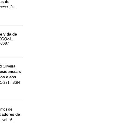
es de
 pesq.
, Jun
e vida de
-CGQoL
.
6-3687
 Oliveira,
esidenciais
os e aos
261-281. ISSN
antos de
idadores de
, vol.16,