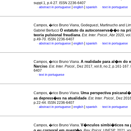
suppl.1, p.4-27. ISSN 2236-6407
|
|
abstract in portuguese
english
spanish
text in portuguese
·
·
Campos, �rico Bruno Viana, Godeguezi, Martinucho and Li
O estatuto da autoconserva��o na pr
Gabriel Bertucci
teoria pulsional freudiana
.
Est. Inter. Psicol.
, Abr 2020, vol
p.49-70. ISSN 2236-6407
|
|
abstract in portuguese
english
spanish
text in portuguese
·
·
A realidade para al�m do 
Campos, �rico Bruno Viana.
Narciso
.
Est. Inter. Psicol.
, Dez 2017, vol.8, no.2, p.161-167
6407
text in portuguese
·
Uma perspectiva psicanal�
Campos, �rico Bruno Viana.
as depress�es na atualidade
.
Est. Inter. Psicol.
, Dez 2016,
p.22-44. ISSN 2236-6407
|
|
abstract in portuguese
english
spanish
text in portuguese
·
·
V�nculos simbi�ticos na 
Campos, �rico Bruno Viana.
o eu corporal em quest�o
.
Rev. Psicol. UNESP
, 2021, vo