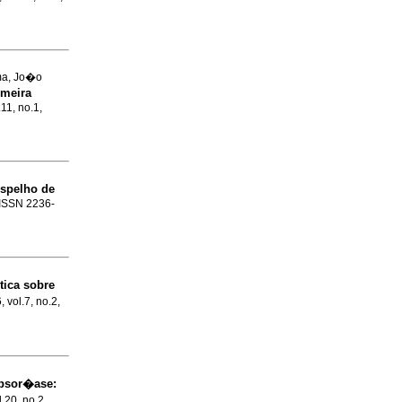
ma, Jo�o
imeira
.11, no.1,
espelho de
. ISSN 2236-
tica sobre
 vol.7, no.2,
psor�ase:
l.20, no.2,