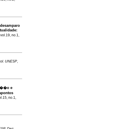
 desamparo
tualidade
:
vol.19, no.1,
col. UNESP
,
a��o e
apontos
l.15, no.1,
NESP
, Dez