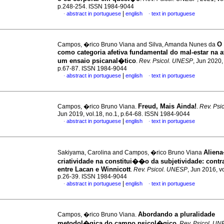
p.248-254. ISSN 1984-9044
|
abstract in portuguese
english
text in portuguese
·
·
O
Campos, �rico Bruno Viana and Silva, Amanda Nunes da
como categoria afetiva fundamental do mal-estar na a
um ensaio psicanal�tico
.
Rev. Psicol. UNESP
, Jun 2020, 
p.67-87. ISSN 1984-9044
|
abstract in portuguese
english
text in portuguese
·
·
Freud, Mais Ainda!
Campos, �rico Bruno Viana.
.
Rev. Psi
Jun 2019, vol.18, no.1, p.64-68. ISSN 1984-9044
|
abstract in portuguese
english
text in portuguese
·
·
Alien
Sakiyama, Carolina and Campos, �rico Bruno Viana
criatividade na constitui��o da subjetividade
:
contr
entre Lacan e Winnicott
.
Rev. Psicol. UNESP
, Jun 2016, vo
p.26-39. ISSN 1984-9044
|
abstract in portuguese
english
text in portuguese
·
·
Abordando a pluralidade
Campos, �rico Bruno Viana.
metodol�gica do campo psicol�gico
.
Rev. Psicol. U