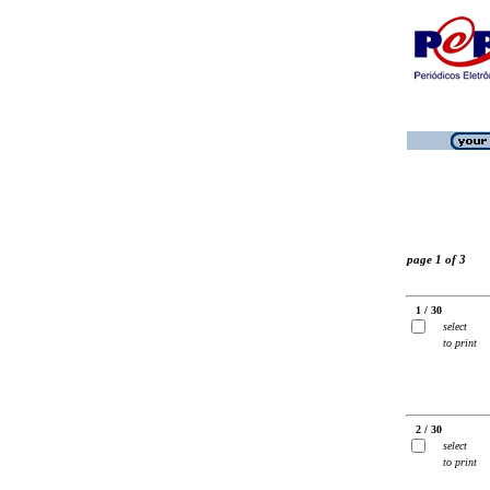
page 1 of 3
1 / 30
select
to print
2 / 30
select
to print