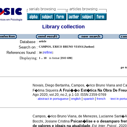
Library collection
Database :
article
Search on :
CAMPOS, ERICO BRUNO VIANA [Author]
References found :
refine
30
[
]
Displaying:
1 .. 10
in format [
ISO 690
]
go 
Novais, Diego Bertanha, Campos, �rico Bruno Viana and Ca
A Frui��o Est�tica Na Obra De Freu
F�tima Siqueira
Ago 2020, vol.20, no.2, p.1-10. ISSN 2359-0769
|
|
|
abstract in portuguese
english
spanish
french
text in port
·
·
Campos, �rico Bruno Viana, de Menezes, Lucianne Sant�
Psican�lise e o desamparo fren
Bocchi, Josiane Cristina
de valores e ideais na atualidade
.
Est. Inter. Psicol.
, 2020,