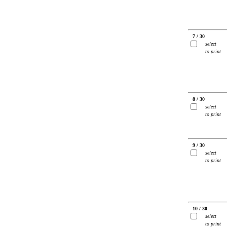
7 / 30
select
to print
8 / 30
select
to print
9 / 30
select
to print
10 / 30
select
to print