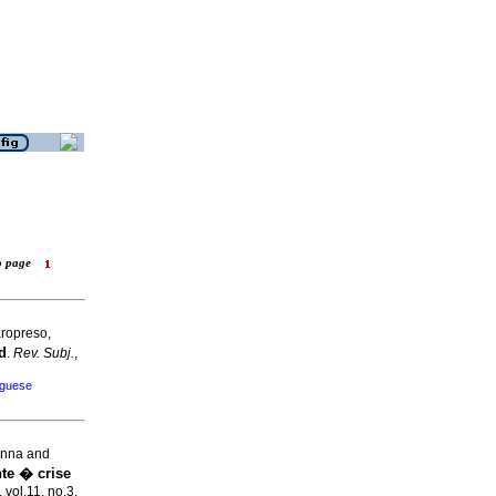
to page
ropreso,
d
.
Rev. Subj.
,
uguese
Anna and
te � crise
 vol.11, no.3,