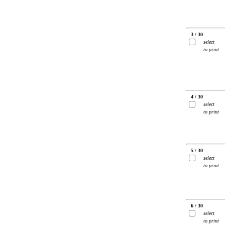
3 / 30
select
to print
4 / 30
select
to print
5 / 30
select
to print
6 / 30
select
to print