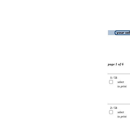
page 1 of 6
1 / 51
select
to print
2 / 51
select
to print