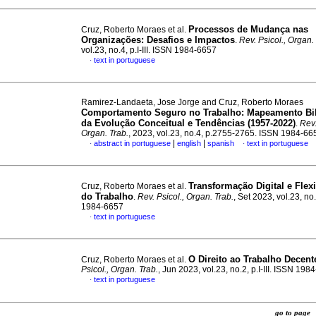
Processos de Mudança nas
Cruz, Roberto Moraes et al.
Organizações: Desafios e Impactos
.
Rev. Psicol., Organ.
vol.23, no.4, p.I-III. ISSN 1984-6657
text in portuguese
·
Ramirez-Landaeta, Jose Jorge and Cruz, Roberto Moraes
Comportamento Seguro no Trabalho: Mapeamento Bib
da Evolução Conceitual e Tendências (1957-2022)
.
Rev.
Organ. Trab.
, 2023, vol.23, no.4, p.2755-2765. ISSN 1984-66
|
|
abstract in portuguese
english
spanish
text in portuguese
·
·
Transformação Digital e Flexi
Cruz, Roberto Moraes et al.
do Trabalho
.
Rev. Psicol., Organ. Trab.
, Set 2023, vol.23, no.3
1984-6657
text in portuguese
·
O Direito ao Trabalho Decent
Cruz, Roberto Moraes et al.
Psicol., Organ. Trab.
, Jun 2023, vol.23, no.2, p.I-III. ISSN 198
text in portuguese
·
go to pag