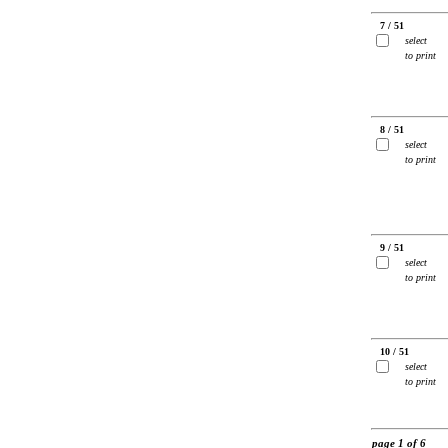
7 / 51
select
to print
8 / 51
select
to print
9 / 51
select
to print
10 / 51
select
to print
page 1 of 6