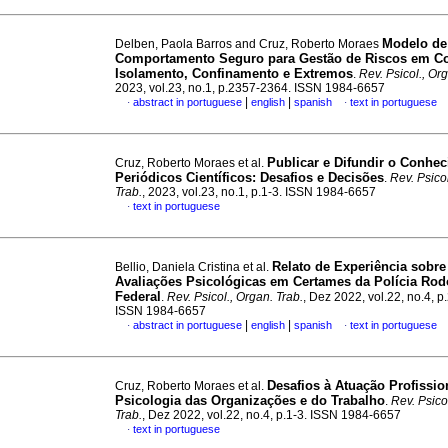
Modelo de
Delben, Paola Barros and Cruz, Roberto Moraes
Comportamento Seguro para Gestão de Riscos em Co
Isolamento, Confinamento e Extremos
.
Rev. Psicol., Org
2023, vol.23, no.1, p.2357-2364. ISSN 1984-6657
|
|
abstract in portuguese
english
spanish
text in portuguese
·
·
Publicar e Difundir o Conhe
Cruz, Roberto Moraes et al.
Periódicos Científicos: Desafios e Decisões
.
Rev. Psico
Trab.
, 2023, vol.23, no.1, p.1-3. ISSN 1984-6657
text in portuguese
·
Relato de Experiência sobre
Bellio, Daniela Cristina et al.
Avaliações Psicológicas em Certames da Polícia Rod
Federal
.
Rev. Psicol., Organ. Trab.
, Dez 2022, vol.22, no.4, 
ISSN 1984-6657
|
|
abstract in portuguese
english
spanish
text in portuguese
·
·
Desafios à Atuação Profissi
Cruz, Roberto Moraes et al.
Psicologia das Organizações e do Trabalho
.
Rev. Psico
Trab.
, Dez 2022, vol.22, no.4, p.1-3. ISSN 1984-6657
text in portuguese
·