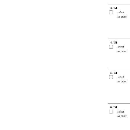
3 / 51
select
to print
4 / 51
select
to print
5 / 51
select
to print
6 / 51
select
to print