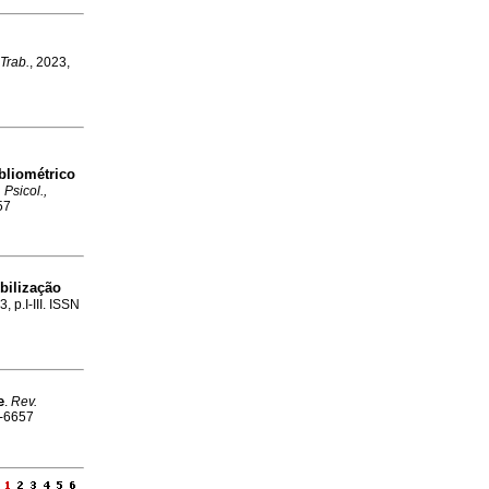
 Trab.
, 2023,
liométrico
 Psicol.,
57
bilização
, p.I-III. ISSN
e
.
Rev.
4-6657
e