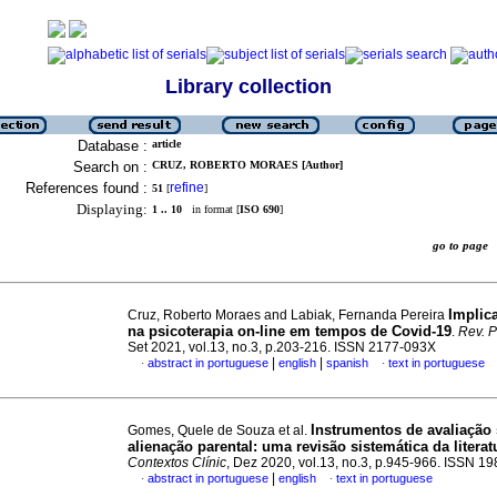
Library collection
Database :
article
Search on :
CRUZ, ROBERTO MORAES [Author]
References found :
refine
51
[
]
Displaying:
1 .. 10
in format [
ISO 690
]
go to pag
Implic
Cruz, Roberto Moraes and Labiak, Fernanda Pereira
na psicoterapia on-line em tempos de Covid-19
.
Rev. P
Set 2021, vol.13, no.3, p.203-216. ISSN 2177-093X
|
|
abstract in portuguese
english
spanish
text in portuguese
·
·
Instrumentos de avaliação
Gomes, Quele de Souza et al.
alienação parental
:
uma revisão sistemática da literat
Contextos Clínic
, Dez 2020, vol.13, no.3, p.945-966. ISSN 1
|
abstract in portuguese
english
text in portuguese
·
·