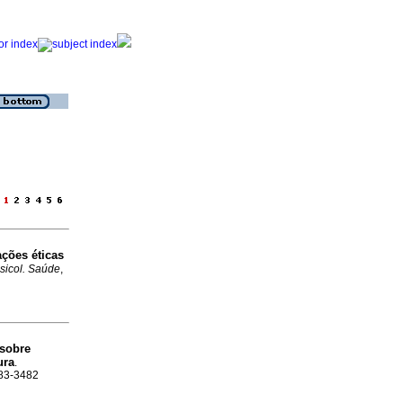
e
ações éticas
sicol. Saúde
,
 sobre
ura
.
983-3482