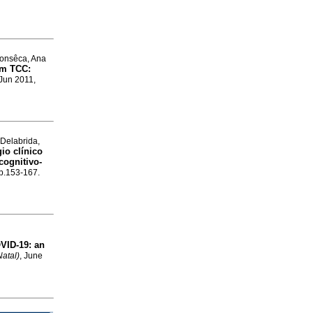
Fonsêca, Ana
em TCC
:
 Jun 2011,
 Delabrida,
io clínico
cognitivo-
 p.153-167.
VID-19: an
Natal)
, June