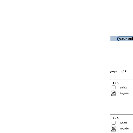
page 1 of 1
1 / 5
select
to print
2 / 5
select
to print