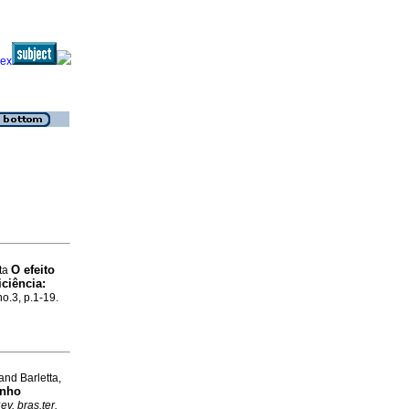
O efeito
sta
iciência
:
no.3, p.1-19.
and Barletta,
enho
ev. bras.ter.