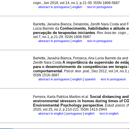
cogn.
, Jun 2018, vol.14, no.1, p.21-30. ISSN 1808-5687
|
abstract in portuguese
english
text in portuguese
·
·
Barletta, Janaína Bianca, Delabrida, Zenith Nara Costa and 
Conhecimento, habilidades e atitude 
Lúcia Barreto da
percepção de terapeutas iniciantes
.
Rev. bras.ter. cogn.
,
vol.7, no.1, p.21-29. ISSN 1808-5687
|
abstract in portuguese
english
text in portuguese
·
·
Barletta, Janaína Bianca, Fonseca, Ana Lucia Barreto da and
A importância da supervisão de estág
Zenith Nara Costa
para o desenvolvimento de competências em terapia 
comportamental
.
Psicol. teor. prat.
, Dez 2012, vol.14, no.3,
ISSN 1516-3687
|
|
abstract in portuguese
english
spanish
text in portuguese
·
·
Social distancing and
Ferreira, Karla Patrícia Martins et al.
environmental stressors in homes during times of CO
Environmental Psychology perspective
.
Estud. psicol. (
2020, vol.25, no.2, p.210-221. ISSN 1413-294X
|
|
abstract in english
portuguese
english
text in english
·
·