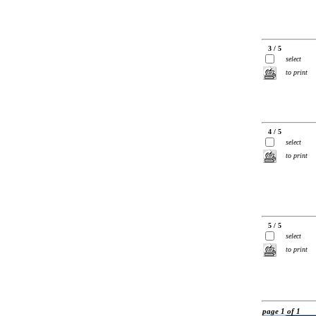
3 / 5
select
to print
4 / 5
select
to print
5 / 5
select
to print
page 1 of 1