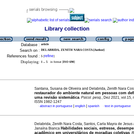
Library collection
Database :
article
Search on :
DELABRIDA, ZENITH NARA COSTA [Author]
References found :
refine
5
[
]
Displaying:
1 .. 5
in format [
ISO 690
]
Santana, Susana de Oliveira and Delabrida, Zenith Nara Co
restaurador do ambiente natural em pessoas com def
uma revisão sistemática
.
Psicol. pesq.
, Dez 2021, vol.15, 
ISSN 1982-1247
|
|
abstract in portuguese
english
spanish
text in portuguese
·
·
Delabrida, Zenith Nara Costa, Santos, Carla Mayra de Jesus 
Habilidades sociais, estresse, desemp
Janaína Bianca
acadêmico em universitários de moradias coletivas
.
R