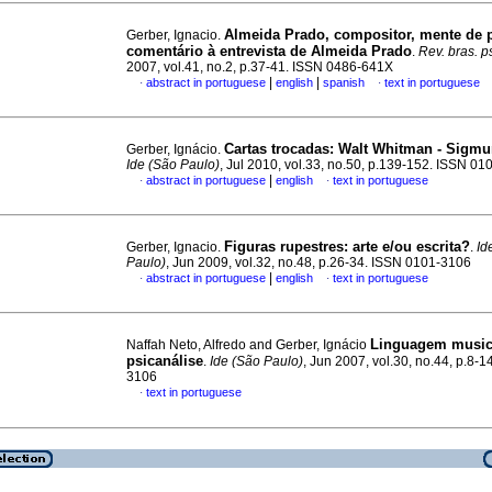
Almeida Prado, compositor, mente de p
Gerber, Ignacio.
comentário à entrevista de Almeida Prado
.
Rev. bras. p
2007, vol.41, no.2, p.37-41. ISSN 0486-641X
|
|
abstract in portuguese
english
spanish
text in portuguese
·
·
Cartas trocadas
:
Walt Whitman - Sigmu
Gerber, Ignácio.
Ide (São Paulo)
, Jul 2010, vol.33, no.50, p.139-152. ISSN 0
|
abstract in portuguese
english
text in portuguese
·
·
Figuras rupestres
:
arte e/ou escrita?
Gerber, Ignacio.
.
Id
Paulo)
, Jun 2009, vol.32, no.48, p.26-34. ISSN 0101-3106
|
abstract in portuguese
english
text in portuguese
·
·
Linguagem music
Naffah Neto, Alfredo and Gerber, Ignácio
psicanálise
.
Ide (São Paulo)
, Jun 2007, vol.30, no.44, p.8-
3106
text in portuguese
·