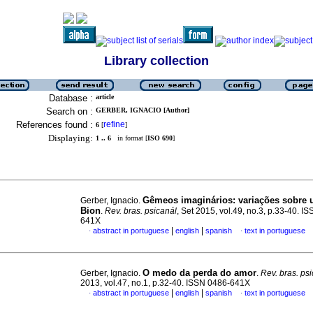
Library collection
Database :
article
Search on :
GERBER, IGNACIO [Author]
References found :
refine
6
[
]
Displaying:
1 .. 6
in format [
ISO 690
]
Gêmeos imaginários
:
variações sobre
Gerber, Ignacio.
Bion
.
Rev. bras. psicanál
, Set 2015, vol.49, no.3, p.33-40. I
641X
|
|
abstract in portuguese
english
spanish
text in portuguese
·
·
O medo da perda do amor
Gerber, Ignacio.
.
Rev. bras. ps
2013, vol.47, no.1, p.32-40. ISSN 0486-641X
|
|
abstract in portuguese
english
spanish
text in portuguese
·
·