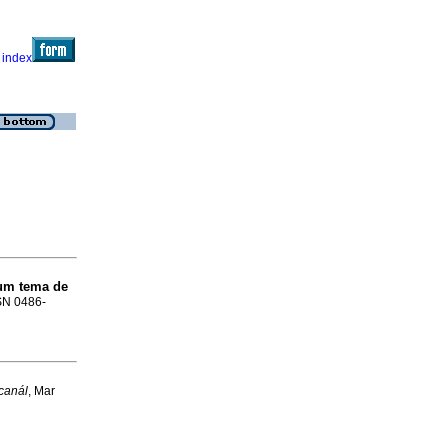
 um tema de
SSN 0486-
icanál
, Mar