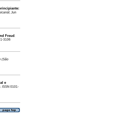
rincipiante
:
sicanál
, Jun
nd Freud
.
101-3106
e (São
al e
14. ISSN 0101-