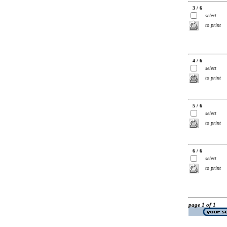
3 / 6
select
to print
4 / 6
select
to print
5 / 6
select
to print
6 / 6
select
to print
page 1 of 1