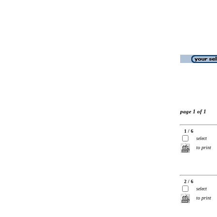
page 1 of 1
1 / 6
select
to print
2 / 6
select
to print