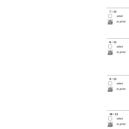
7 / 13
select
to print
8 / 13
select
to print
9 / 13
select
to print
10 / 13
select
to print