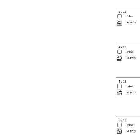
3 / 13
select
to print
4 / 13
select
to print
5 / 13
select
to print
6 / 13
select
to print