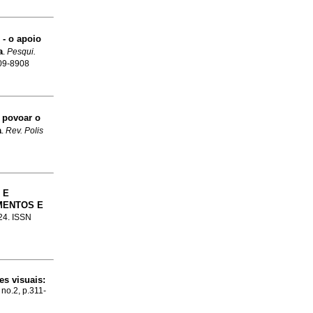
- o apoio
a
.
Pesqui.
809-8908
, povoar o
a
.
Rev. Polis
 E
AMENTOS E
.24. ISSN
es visuais
:
 no.2, p.311-