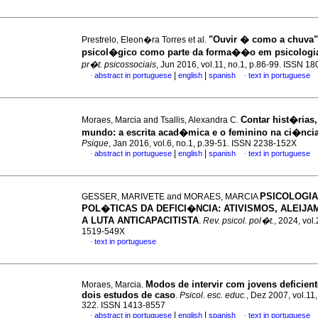
"Ouvir � como a chuva" 
Prestrelo, Eleon�ra Torres et al.
psicol�gico como parte da forma��o em psicologi
pr�t. psicossociais
, Jun 2016, vol.11, no.1, p.86-99. ISSN 1
|
|
abstract in portuguese
english
spanish
text in portuguese
·
·
Contar hist�rias
Moraes, Marcia and Tsallis, Alexandra C.
mundo
:
a escrita acad�mica e o feminino na ci�nci
Psique
, Jan 2016, vol.6, no.1, p.39-51. ISSN 2238-152X
|
|
abstract in portuguese
english
spanish
text in portuguese
·
·
PSICOLOGIA
GESSER, MARIVETE and MORAES, MARCIA
POL�TICAS DA DEFICI�NCIA: ATIVISMOS, ALEIJ
A LUTA ANTICAPACITISTA
.
Rev. psicol. pol�t.
, 2024, vol
1519-549X
text in portuguese
·
Modos de intervir com jovens deficient
Moraes, Marcia.
dois estudos de caso
.
Psicol. esc. educ.
, Dez 2007, vol.11,
322. ISSN 1413-8557
|
|
abstract in portuguese
english
spanish
text in portuguese
·
·