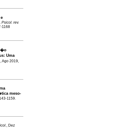
 e
.
Psicol. rev.
7-1168
n�o
eus: Uma
.
, Ago 2019,
uma
tica meso-
1143-1159.
icol.
, Dez