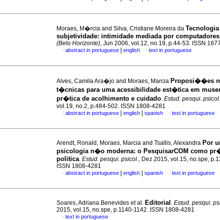
Tecnologia
Moraes, M�rcia and Silva, Cristiane Moreira da
subjetividade
:
intimidade mediada por computadores
(Belo Horizonte)
, Jun 2006, vol.12, no.19, p.44-53. ISSN 167
|
abstract in portuguese
english
text in portuguese
·
·
Proposi��es 
Alves, Camila Ara�jo and Moraes, Marcia
t�cnicas para uma acessibilidade est�tica em mus
pr�tica de acolhimento e cuidado
.
Estud. pesqui. psicol
vol.19, no.2, p.484-502. ISSN 1808-4281
|
|
abstract in portuguese
english
spanish
text in portuguese
·
·
Por 
Arendt, Ronald, Moraes, Marcia and Tsallis, Alexandra
psicologia n�o moderna: o PesquisarCOM como pr�
politica
.
Estud. pesqui. psicol.
, Dez 2015, vol.15, no.spe, p.
ISSN 1808-4281
|
|
abstract in portuguese
english
spanish
text in portuguese
·
·
Editorial
Soares, Adriana Benevides et al.
.
Estud. pesqui. ps
2015, vol.15, no.spe, p.1140-1142. ISSN 1808-4281
text in portuguese
·