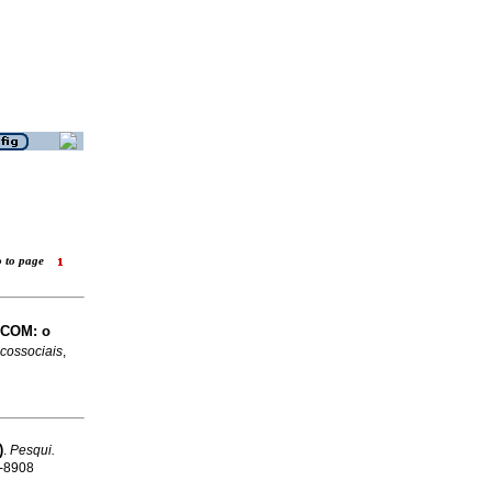
o to page
rCOM: o
icossociais
,
)
.
Pesqui.
9-8908