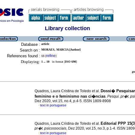
Library collection
Database :
article
Search on :
MORAES, MARCIA [Author]
References found :
refine
13
[
]
Displaying:
1 .. 10
in format [
ISO 690
]
g
Dossi� Pesquisa
Quadros, Laura Cristina de Toledo et al.
feminino e o feminismo nas ci�ncias
.
Pesqui. pr�t. ps
Dez 2020, vol.15, no.4, p.4-5. ISSN 1809-8908
text in portuguese
·
Editorial PPP 15(3
Quadros, Laura Cristina de Toledo et al.
pr�t. psicossociais
, Dez 2020, vol.15, no.3, p.1-4. ISSN 180
text in portuguese
·