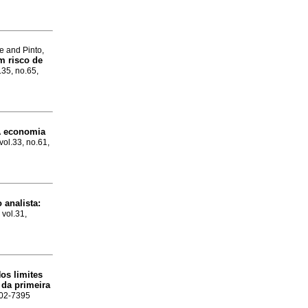
e and Pinto,
m risco de
l.35, no.65,
 economia
vol.33, no.61,
 analista
:
 vol.31,
os limites
 da primeira
102-7395