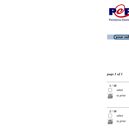
page 1 of 1
1 / 10
select
to print
2 / 10
select
to print