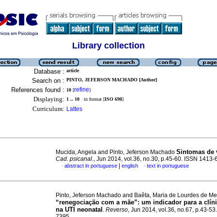
Library collection
Database :
article
Search on :
PINTO, JEFERSON MACHADO [Author]
References found :
refine
10
[
]
Displaying:
1 .. 10
in format [
ISO 690
]
Curriculum:
Lattes
Sintomas de 
Mucida, Angela and Pinto, Jeferson Machado
Cad. psicanal.
, Jun 2014, vol.36, no.30, p.45-60. ISSN 1413
|
abstract in portuguese
english
text in portuguese
·
·
Pinto, Jeferson Machado and Baêta, Maria de Lourdes de M
“renegociação com a mãe”
:
um indicador para a clín
na UTI neonatal
.
Reverso
, Jun 2014, vol.36, no.67, p.43-5
7395