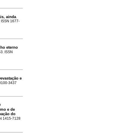
is, ainda
.
5. ISSN 1677-
nho eterno
53. ISSN
evastação e
 0100-3437
O
smo e de
ipação do
SSN 1415-7128