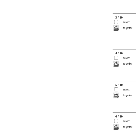
3 / 10
select
to print
4 / 10
select
to print
5 / 10
select
to print
6 / 10
select
to print