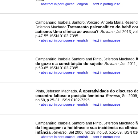
|
abstract in portuguese
english
text in portuguese
·
·
Campanário, Isabela Santoro, Vorcaro, Angela Maria Resend
Tratamento psicanalítico do bebê co
Jeferson Machado
autismo
:
Uma clínica ao avesso?
.
Reverso
, Jul 2013, vo
p.47-55. ISSN 0102-7395
|
abstract in portuguese
english
text in portuguese
·
·
A
Campanário, Isabela Santoro and Pinto, Jeferson Machado
de gozo e a constituição do sujeito
.
Reverso
, Jun 2011, 
p.59-65. ISSN 0102-7395
|
abstract in portuguese
english
text in portuguese
·
·
A operatividade do discurso do
Pinto, Jeferson Machado.
encontro faltoso e posição feminina
.
Reverso
, Set 2009,
no.58, p.25-31. ISSN 0102-7395
|
abstract in portuguese
english
text in portuguese
·
·
N
Campanário, Isabela Santoro and Pinto, Jeferson Machado
da linguagem
:
a holófrase e sua incidência na clínica
infância
.
Reverso
, Set 2006, vol.28, no.53, p.51-59. ISSN 0
|
abstract in portuguese
english
text in portuguese
·
·