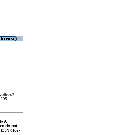
velhos?
.
-6295
A
elo
ica do pai
3. ISSN 0102-