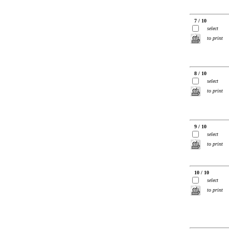
7 / 10
select
to print
8 / 10
select
to print
9 / 10
select
to print
10 / 10
select
to print