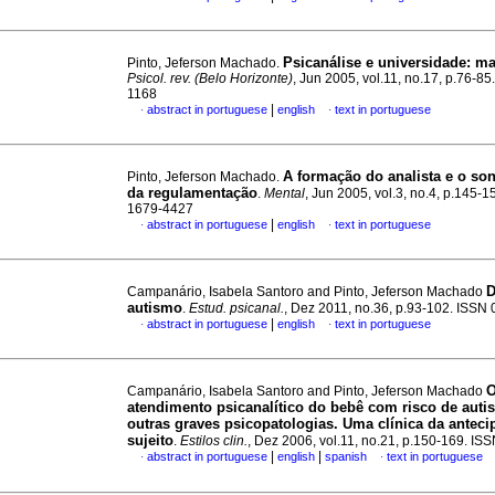
Psicanálise e universidade
:
ma
Pinto, Jeferson Machado.
Psicol. rev. (Belo Horizonte)
, Jun 2005, vol.11, no.17, p.76-8
1168
|
abstract in portuguese
english
text in portuguese
·
·
A formação do analista e o so
Pinto, Jeferson Machado.
da regulamentação
.
Mental
, Jun 2005, vol.3, no.4, p.145-1
1679-4427
|
abstract in portuguese
english
text in portuguese
·
·
D
Campanário, Isabela Santoro and Pinto, Jeferson Machado
autismo
.
Estud. psicanal.
, Dez 2011, no.36, p.93-102. ISSN
|
abstract in portuguese
english
text in portuguese
·
·
Campanário, Isabela Santoro and Pinto, Jeferson Machado
atendimento psicanalítico do bebê com risco de auti
outras graves psicopatologias. Uma clínica da antec
sujeito
.
Estilos clin.
, Dez 2006, vol.11, no.21, p.150-169. I
|
|
abstract in portuguese
english
spanish
text in portuguese
·
·