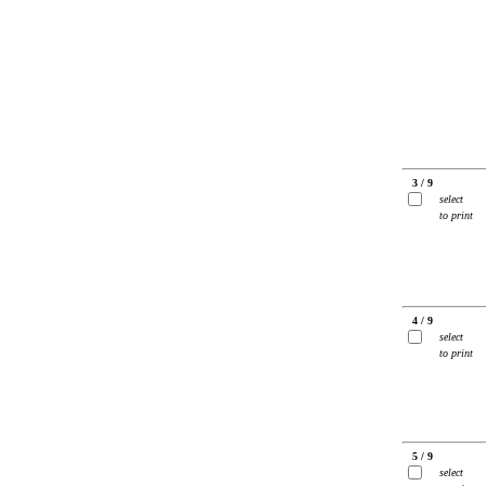
3 / 9
select
to print
4 / 9
select
to print
5 / 9
select