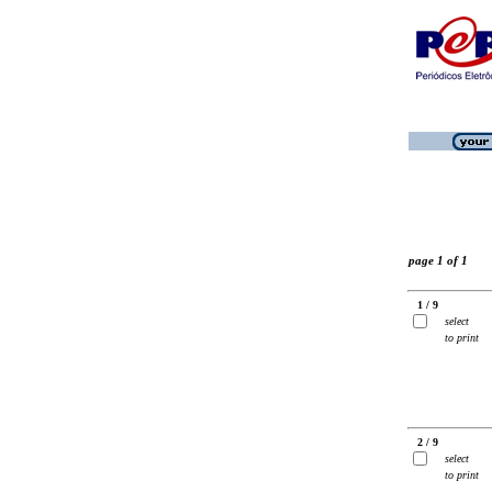
page 1 of 1
1 / 9
select
to print
2 / 9
select
to print