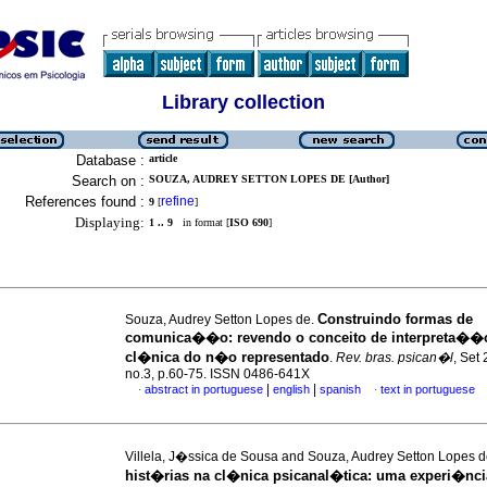
Library collection
Database :
article
Search on :
SOUZA, AUDREY SETTON LOPES DE [Author]
References found :
refine
9
[
]
Displaying:
1 .. 9
in format [
ISO 690
]
Construindo formas de
Souza, Audrey Setton Lopes de.
comunica��o
:
revendo o conceito de interpreta��
cl�nica do n�o representado
.
Rev. bras. psican�l
, Set 
no.3, p.60-75. ISSN 0486-641X
|
|
abstract in portuguese
english
spanish
text in portuguese
·
·
Villela, J�ssica de Sousa and Souza, Audrey Setton Lopes 
hist�rias na cl�nica psicanal�tica
:
uma experi�nci