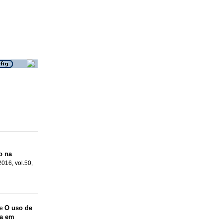
o na
2016, vol.50,
O uso de
de
a em