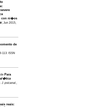
to
ce
:
 severe
ca
co con ni�os
�l
, Jun 2015,
momento de
98-113. ISSN
Para
s de
al�tica
o
.
J. psicanal.
,
ais reais
: