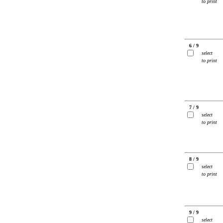
to print
6 / 9
select
to print
7 / 9
select
to print
8 / 9
select
to print
9 / 9
select