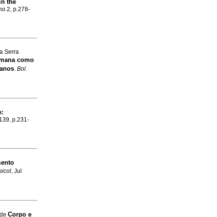
in the
no.2, p.278-
a Serra
umana como
 anos
.
Bol.
e
:
.139, p.231-
mento
sicol
, Jul
Corpo e
 de