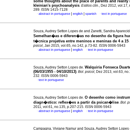
some thoughts about the place of parents and reality 
kleinian's psychoanalysis
.
Estilos clin.
, Dez 2012, vol.17, 
289. ISSN 1415-7128
|
|
abstract in portuguese
english
spanish
text in portuguese
·
·
Souza, Audrey Setton Lopes de and Zanetti, Sandra Aparecid
Semelhan�as e diferen�as no desenho da figura h
t�cnica projetiva entre meninos e meninas de 4 a 15
psicol
, Jan 2015, vol.65, no.142, p.73-82. ISSN 0006-5943
|
abstract in portuguese
english
text in portuguese
·
·
Walquiria Fonseca Duart
Souza, Audrey Setton Lopes de.
(06/03/1955 - 04/10/2013)
.
Bol. psicol
, Dez 2013, vol.63, no
232. ISSN 0006-5943
text in portuguese
·
O desenho como instru
Souza, Audrey Setton Lopes de.
diagn�stico
:
reflex�es a partir da psican�lise
.
Bol. p
2011, vol.61, no.135, p.207-215. ISSN 0006-5943
|
abstract in portuguese
english
text in portuguese
·
·
Campagna, Viviane Namur and Souza, Audrey Setton Lopes