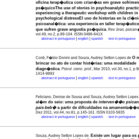
oficina terap�utica com crian�as em grave sofrimen
ps�quico
The use of stories in psychoanalytic practi
experiencing a therapeutic workshop with children in
psychological distress
El uso de historias en la cl�ni
psicoanal�tica
:
una experiencia en taller terap�uti
que sufren grave angustia ps�quica
.
Rev. bras. psican
vol.49, no.2, p.89-104. ISSN 0486-641X
|
|
abstract in portuguese
english
spanish
text in portuguese
·
·
O 
Conti, F�bio Donini and Souza, Audrey Setton Lopes de
brincar no ato de contar hist�rias
:
uma modalidade
diagn�stica
.
Psicol. cienc. prof.
, Mar 2010, vol.30, no.1, p.
1414-9893
|
|
abstract in portuguese
english
spanish
text in portuguese
·
·
Feliciano, Denise de Sousa and Souza, Audrey Setton Lope
al�m do seio
:
uma proposta de
interven��o psican
pais-beb�
a partir de dificuldades na amamenta��
Dez 2011, vol.44, no.81, p.145-161. ISSN 0103-5835
|
|
abstract in portuguese
english
spanish
text in portuguese
·
·
Existe um lugar para os p
Souza, Audrey Setton Lopes de.