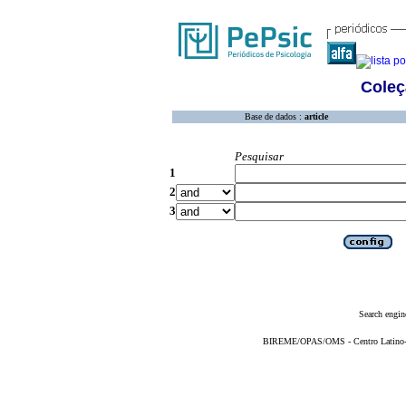
Coleç
Base de dados :
article
Pesquisar
1
2
3
Search engin
BIREME/OPAS/OMS - Centro Latino-Am