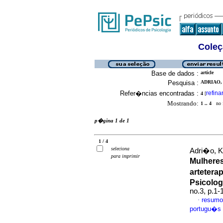
Coleç
Base de dados :
article
Pesquisa :
ADRIAO,
Refer�ncias encontradas :
refina
4
[
Mostrando:
1 .. 4
no f
p�gina 1 de 1
1 / 4
seleciona
Adri�o, 
para imprimir
Mulhere
artetera
Psicolog
no.3, p.1
resumo
·
portugu�s