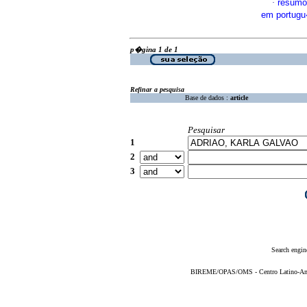
resumo
·
em portug
p�gina 1 de 1
Refinar a pesquisa
Base de dados :
article
Pesquisar
1
2
3
Search engin
BIREME/OPAS/OMS - Centro Latino-Ame