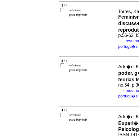
2 / 4
seleciona
Torres, K
para imprimir
Feminis
discuss�
reprodut
p.56-63. 
resumo
·
portugu�s
3 / 4
seleciona
Adri�o, K
para imprimir
poder, g
teorias f
no.54, p.
resumo
·
portugu�s
4 / 4
seleciona
Adri�o, K
para imprimir
Experi�n
Psicolog
ISSN 141