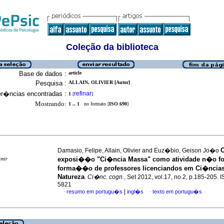
Coleção da biblioteca
Base de dados :
article
Pesquisa :
ALLAIN, OLIVIER [Autor]
er�ncias encontradas :
refinar
1
[
]
Mostrando:
1 .. 1
no formato [
ISO 690
]
O
Damasio, Felipe, Allain, Olivier and Euz�bio, Geison Jo�o
exposi��o "Ci�ncia Massa" como atividade n�o fo
imir
forma��o de professores licenciandos em Ci�ncia
Natureza
.
Ci�nc. cogn.
, Set 2012, vol.17, no.2, p.185-205.
5821
|
resumo em portugu�s
ingl�s
texto em portugu�s
·
·