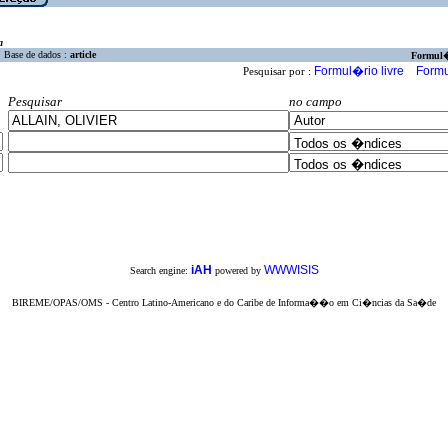
a
Base de dados :
article
Formul
Formul�rio livre
Formu
Pesquisar por :
Pesquisar
no campo
iAH
WWWISIS
Search engine:
powered by
BIREME/OPAS/OMS - Centro Latino-Americano e do Caribe de Informa��o em Ci�ncias da Sa�de