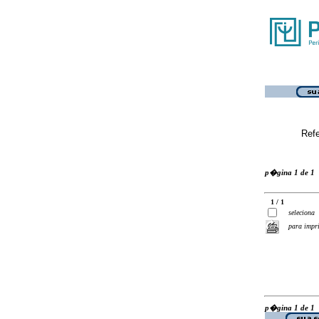
Ref
p�gina 1 de 1
1 / 1
seleciona
para impr
p�gina 1 de 1