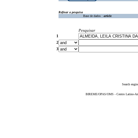
Refinar a pesquisa
Base de dados :
article
Pesquisar
1
2
3
Search engin
BIREME/OPAS/OMS - Centro Latino-Ame