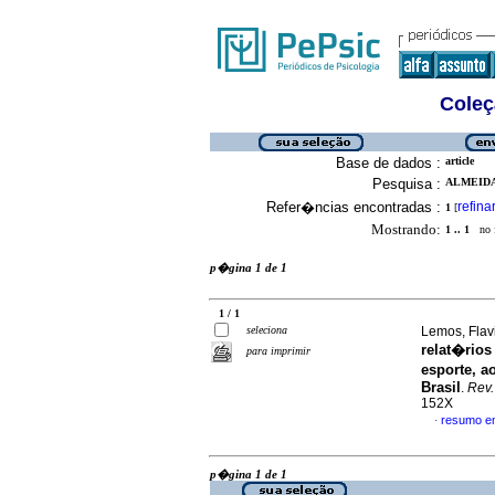
Coleç
Base de dados :
article
Pesquisa :
ALMEIDA
Refer�ncias encontradas :
refina
1
[
Mostrando:
1 .. 1
no f
p�gina 1 de 1
1 / 1
seleciona
Lemos, Flavi
relat�rios
para imprimir
esporte, a
Brasil
.
Rev.
152X
resumo e
·
p�gina 1 de 1