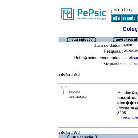
Coleç
Base de dados :
article
Pesquisa :
ALMEIDA
Refer�ncias encontradas :
refina
1
[
Mostrando:
1 .. 1
no f
p�gina 1 de 1
1 / 1
seleciona
Mendon�a, 
para imprimir
encontros 
aten��o e
Pesqui. pr�t
8908
resumo e
·
p�gina 1 de 1