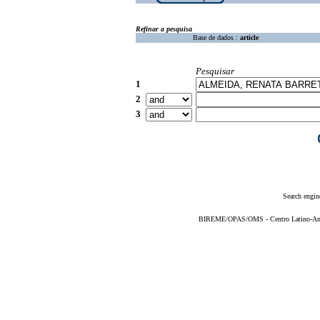
Refinar a pesquisa
Base de dados :
article
Pesquisar
1
2
3
Search engin
BIREME/OPAS/OMS - Centro Latino-Ame