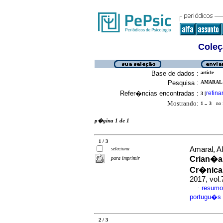
Coleç
Base de dados :
article
Pesquisa :
AMARAL,
Refer�ncias encontradas :
refina
3
[
Mostrando:
1 .. 3
no f
p�gina 1 de 1
1 / 3
Amaral, A
seleciona
Crian�a
para imprimir
Cr�nica
2017, vol
resumo
·
portugu�s
2 / 3