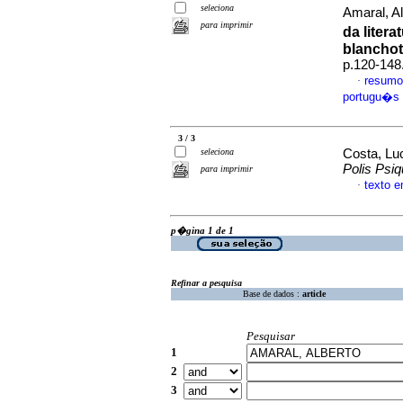
seleciona
Amaral, A
para imprimir
da liter
blanchot
p.120-148
resumo
·
portugu�s
3 / 3
seleciona
Costa, Lu
Polis Psi
para imprimir
texto 
·
p�gina 1 de 1
Refinar a pesquisa
Base de dados :
article
Pesquisar
1
2
3