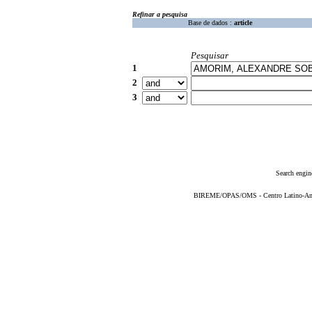
Refinar a pesquisa
Base de dados :
article
Pesquisar
1
2
3
Search engin
BIREME/OPAS/OMS - Centro Latino-Ame