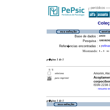
Coleç
Base de dados :
article
Pesquisa :
AMORIM,
Refer�ncias encontradas :
refina
1
[
Mostrando:
1 .. 1
no f
p�gina 1 de 1
1 / 1
Amorim, Ale
seleciona
Acoplamen
para imprimir
corpocibo
ISSN 2238-
resumo e
·
p�gina 1 de 1